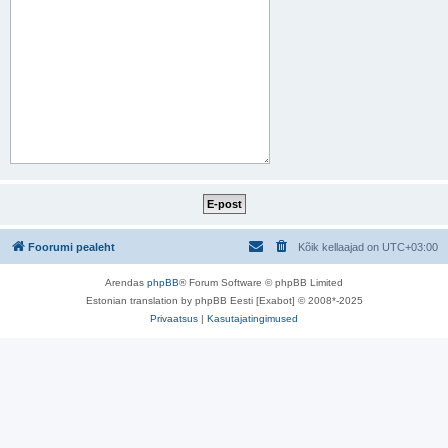
Foorumi pealeht
Kõik kellaajad on
UTC+03:00
Arendas
phpBB
® Forum Software © phpBB Limited
Estonian translation by phpBB Eesti [Exabot] © 2008*-2025
Privaatsus
|
Kasutajatingimused