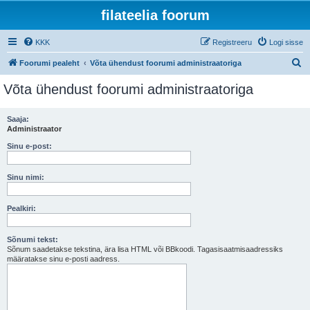
filateelia foorum
KKK
Registreeru
Logi sisse
O
Foorumi pealeht
Võta ühendust foorumi administraatoriga
t
Võta ühendust foorumi administraatoriga
s
i
Saaja:
Administraator
Sinu e-post:
Sinu nimi:
Pealkiri:
Sõnumi tekst:
Sõnum saadetakse tekstina, ära lisa HTML või BBkoodi. Tagasisaatmisaadressiks
määratakse sinu e-posti aadress.