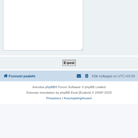
Foorumi pealeht
Kõik kellaajad on
UTC+03:00
Arendas
phpBB
® Forum Software © phpBB Limited
Estonian translation by phpBB Eesti [Exabot] © 2008*-2025
Privaatsus
|
Kasutajatingimused