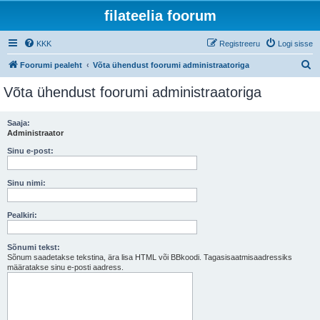
filateelia foorum
KKK
Registreeru
Logi sisse
O
Foorumi pealeht
Võta ühendust foorumi administraatoriga
t
Võta ühendust foorumi administraatoriga
s
i
Saaja:
Administraator
Sinu e-post:
Sinu nimi:
Pealkiri:
Sõnumi tekst:
Sõnum saadetakse tekstina, ära lisa HTML või BBkoodi. Tagasisaatmisaadressiks
määratakse sinu e-posti aadress.