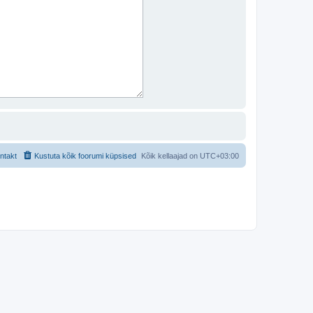
ntakt
Kustuta kõik foorumi küpsised
Kõik kellaajad on
UTC+03:00