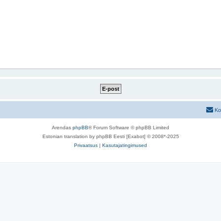
Ko
Arendas
phpBB
® Forum Software © phpBB Limited
Estonian translation by phpBB Eesti [Exabot] © 2008*-2025
Privaatsus
|
Kasutajatingimused