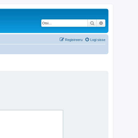
Otsi
Täiendatud otsing
Registreeru
Logi sisse