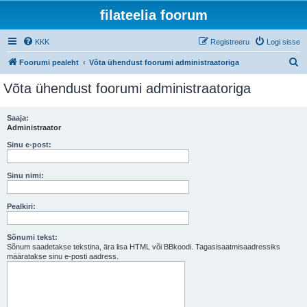
filateelia foorum
KKK
Registreeru
Logi sisse
O
Foorumi pealeht
Võta ühendust foorumi administraatoriga
t
Võta ühendust foorumi administraatoriga
s
i
Saaja:
Administraator
Sinu e-post:
Sinu nimi:
Pealkiri:
Sõnumi tekst:
Sõnum saadetakse tekstina, ära lisa HTML või BBkoodi. Tagasisaatmisaadressiks
määratakse sinu e-posti aadress.