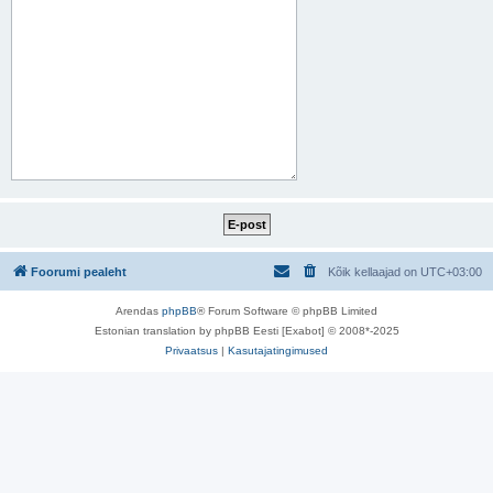
Foorumi pealeht
Kõik kellaajad on
UTC+03:00
Arendas
phpBB
® Forum Software © phpBB Limited
Estonian translation by phpBB Eesti [Exabot] © 2008*-2025
Privaatsus
|
Kasutajatingimused