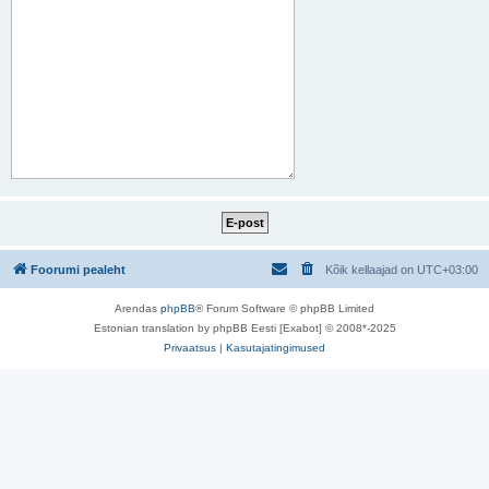
Foorumi pealeht
Kõik kellaajad on
UTC+03:00
Arendas
phpBB
® Forum Software © phpBB Limited
Estonian translation by phpBB Eesti [Exabot] © 2008*-2025
Privaatsus
|
Kasutajatingimused