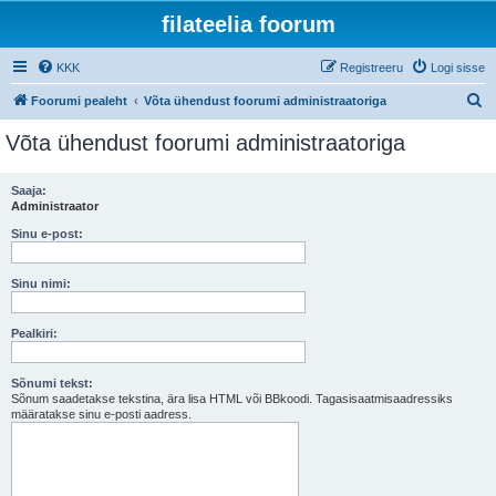
filateelia foorum
KKK
Registreeru
Logi sisse
O
Foorumi pealeht
Võta ühendust foorumi administraatoriga
t
Võta ühendust foorumi administraatoriga
s
i
Saaja:
Administraator
Sinu e-post:
Sinu nimi:
Pealkiri:
Sõnumi tekst:
Sõnum saadetakse tekstina, ära lisa HTML või BBkoodi. Tagasisaatmisaadressiks
määratakse sinu e-posti aadress.