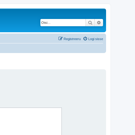
Otsi
Täiendatud otsing
Registreeru
Logi sisse