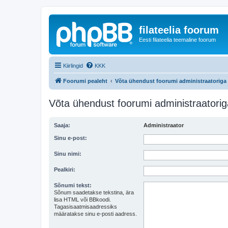
filateelia foorum
Eesti filateelia teemaline foorum
Kiirlingid
KKK
Foorumi pealeht
Võta ühendust foorumi administraatoriga
Võta ühendust foorumi administraatorig
Saaja:
Administraator
Sinu e-post:
Sinu nimi:
Pealkiri:
Sõnumi tekst:
Sõnum saadetakse tekstina, ära
lisa HTML või BBkoodi.
Tagasisaatmisaadressiks
määratakse sinu e-posti aadress.