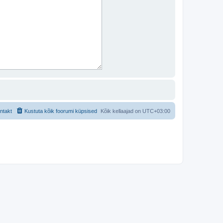
ntakt
Kustuta kõik foorumi küpsised
Kõik kellaajad on
UTC+03:00