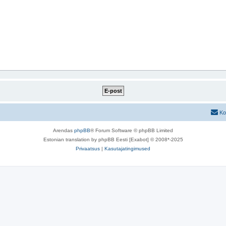
Ko
Arendas
phpBB
® Forum Software © phpBB Limited
Estonian translation by phpBB Eesti [Exabot] © 2008*-2025
Privaatsus
|
Kasutajatingimused