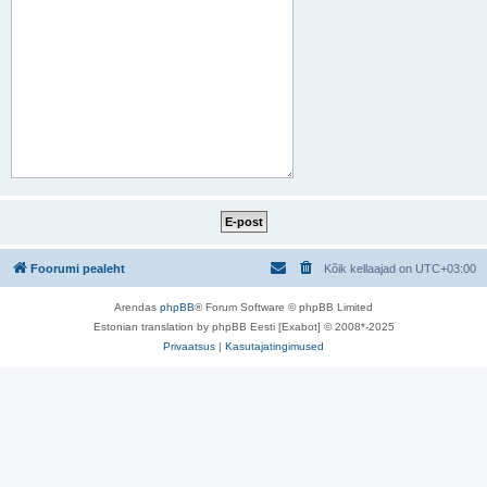
Foorumi pealeht
Kõik kellaajad on
UTC+03:00
Arendas
phpBB
® Forum Software © phpBB Limited
Estonian translation by phpBB Eesti [Exabot] © 2008*-2025
Privaatsus
|
Kasutajatingimused