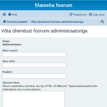
filateelia foorum
KKK
Registreeru
Logi sisse
O
Foorumi pealeht
Võta ühendust foorumi administraatoriga
t
Võta ühendust foorumi administraatoriga
s
i
Saaja:
Administraator
Sinu e-post:
Sinu nimi:
Pealkiri:
Sõnumi tekst:
Sõnum saadetakse tekstina, ära lisa HTML või BBkoodi. Tagasisaatmisaadressiks
määratakse sinu e-posti aadress.