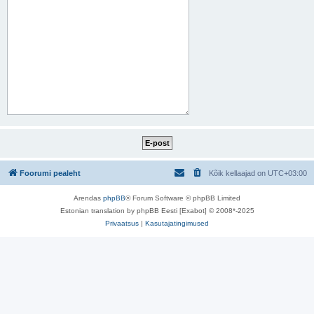
Foorumi pealeht
Kõik kellaajad on
UTC+03:00
Arendas
phpBB
® Forum Software © phpBB Limited
Estonian translation by phpBB Eesti [Exabot] © 2008*-2025
Privaatsus
|
Kasutajatingimused