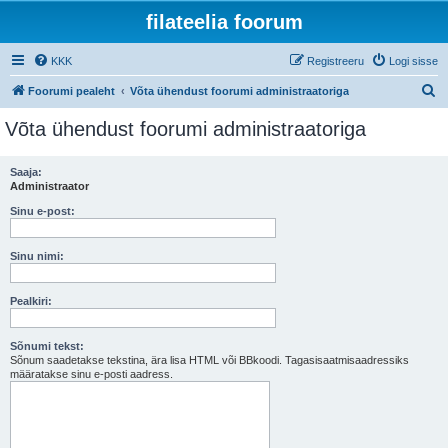
filateelia foorum
KKK
Registreeru
Logi sisse
O
Foorumi pealeht
Võta ühendust foorumi administraatoriga
t
Võta ühendust foorumi administraatoriga
s
i
Saaja:
Administraator
Sinu e-post:
Sinu nimi:
Pealkiri:
Sõnumi tekst:
Sõnum saadetakse tekstina, ära lisa HTML või BBkoodi. Tagasisaatmisaadressiks
määratakse sinu e-posti aadress.