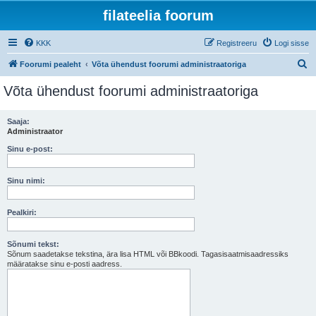
filateelia foorum
KKK
Registreeru
Logi sisse
O
Foorumi pealeht
Võta ühendust foorumi administraatoriga
t
Võta ühendust foorumi administraatoriga
s
i
Saaja:
Administraator
Sinu e-post:
Sinu nimi:
Pealkiri:
Sõnumi tekst:
Sõnum saadetakse tekstina, ära lisa HTML või BBkoodi. Tagasisaatmisaadressiks
määratakse sinu e-posti aadress.