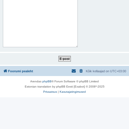
Foorumi pealeht
Kõik kellaajad on
UTC+03:00
Arendas
phpBB
® Forum Software © phpBB Limited
Estonian translation by phpBB Eesti [Exabot] © 2008*-2025
Privaatsus
|
Kasutajatingimused