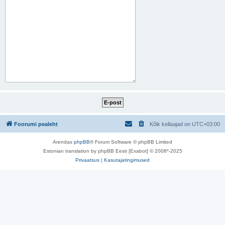
Foorumi pealeht
Kõik kellaajad on
UTC+03:00
Arendas
phpBB
® Forum Software © phpBB Limited
Estonian translation by phpBB Eesti [Exabot] © 2008*-2025
Privaatsus
|
Kasutajatingimused