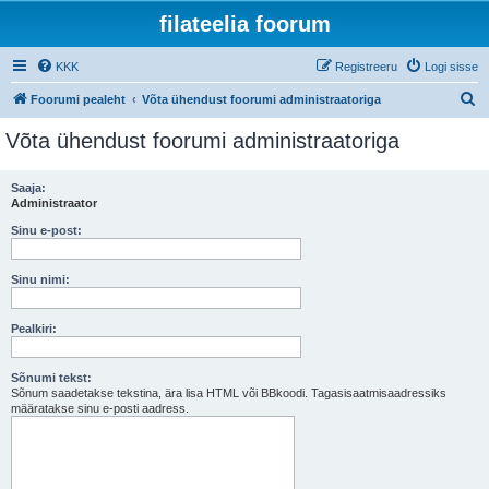
filateelia foorum
KKK
Registreeru
Logi sisse
O
Foorumi pealeht
Võta ühendust foorumi administraatoriga
t
Võta ühendust foorumi administraatoriga
s
i
Saaja:
Administraator
Sinu e-post:
Sinu nimi:
Pealkiri:
Sõnumi tekst:
Sõnum saadetakse tekstina, ära lisa HTML või BBkoodi. Tagasisaatmisaadressiks
määratakse sinu e-posti aadress.