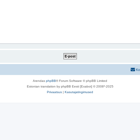
Ko
Arendas
phpBB
® Forum Software © phpBB Limited
Estonian translation by phpBB Eesti [Exabot] © 2008*-2025
Privaatsus
|
Kasutajatingimused