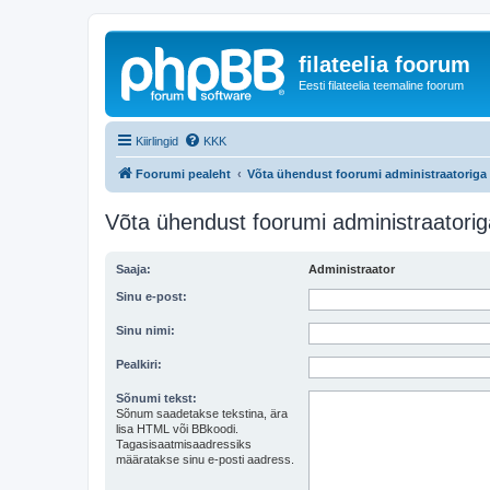
filateelia foorum
Eesti filateelia teemaline foorum
Kiirlingid
KKK
Foorumi pealeht
Võta ühendust foorumi administraatoriga
Võta ühendust foorumi administraatorig
Saaja:
Administraator
Sinu e-post:
Sinu nimi:
Pealkiri:
Sõnumi tekst:
Sõnum saadetakse tekstina, ära
lisa HTML või BBkoodi.
Tagasisaatmisaadressiks
määratakse sinu e-posti aadress.