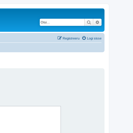
Otsi
Täiendatud otsing
Registreeru
Logi sisse