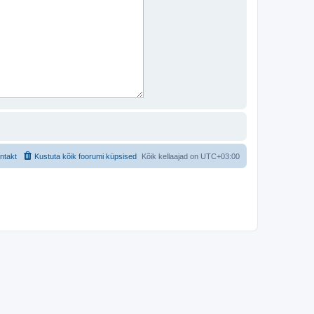
ntakt
Kustuta kõik foorumi küpsised
Kõik kellaajad on
UTC+03:00