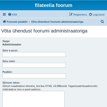
filateelia foorum
KKK
Registreeru
Logi sisse
O
Foorumi pealeht
Võta ühendust foorumi administraatoriga
t
Võta ühendust foorumi administraatoriga
s
i
Saaja:
Administraator
Sinu e-post:
Sinu nimi:
Pealkiri:
Sõnumi tekst:
Sõnum saadetakse tekstina, ära lisa HTML või BBkoodi. Tagasisaatmisaadressiks
määratakse sinu e-posti aadress.