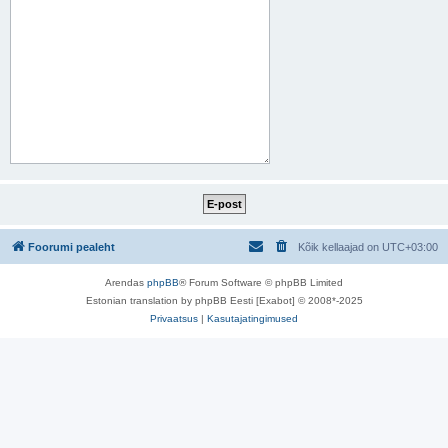
Foorumi pealeht
Kõik kellaajad on
UTC+03:00
Arendas
phpBB
® Forum Software © phpBB Limited
Estonian translation by phpBB Eesti [Exabot] © 2008*-2025
Privaatsus
|
Kasutajatingimused