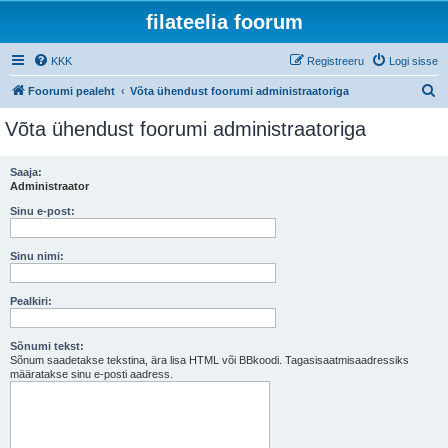
filateelia foorum
KKK
Registreeru
Logi sisse
O
Foorumi pealeht
Võta ühendust foorumi administraatoriga
t
Võta ühendust foorumi administraatoriga
s
i
Saaja:
Administraator
Sinu e-post:
Sinu nimi:
Pealkiri:
Sõnumi tekst:
Sõnum saadetakse tekstina, ära lisa HTML või BBkoodi. Tagasisaatmisaadressiks
määratakse sinu e-posti aadress.