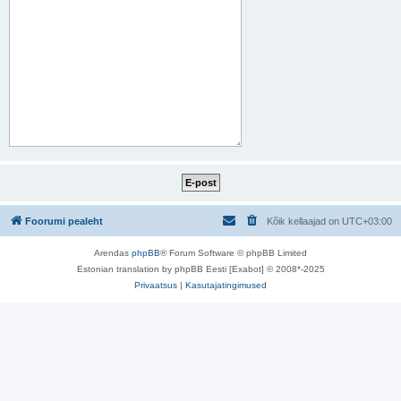
Foorumi pealeht
Kõik kellaajad on
UTC+03:00
Arendas
phpBB
® Forum Software © phpBB Limited
Estonian translation by phpBB Eesti [Exabot] © 2008*-2025
Privaatsus
|
Kasutajatingimused