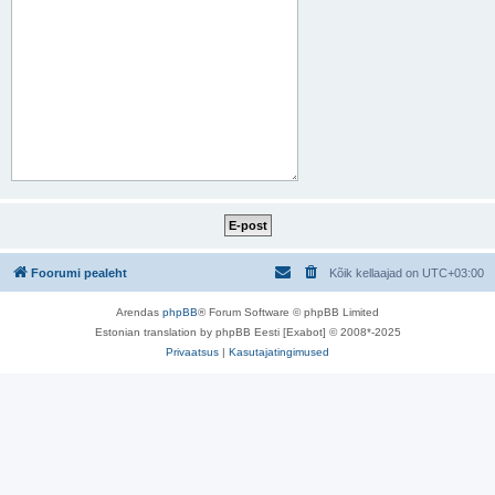
Foorumi pealeht
Kõik kellaajad on
UTC+03:00
Arendas
phpBB
® Forum Software © phpBB Limited
Estonian translation by phpBB Eesti [Exabot] © 2008*-2025
Privaatsus
|
Kasutajatingimused