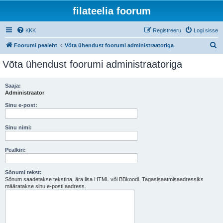
filateelia foorum
KKK
Registreeru
Logi sisse
O
Foorumi pealeht
Võta ühendust foorumi administraatoriga
t
Võta ühendust foorumi administraatoriga
s
i
Saaja:
Administraator
Sinu e-post:
Sinu nimi:
Pealkiri:
Sõnumi tekst:
Sõnum saadetakse tekstina, ära lisa HTML või BBkoodi. Tagasisaatmisaadressiks
määratakse sinu e-posti aadress.