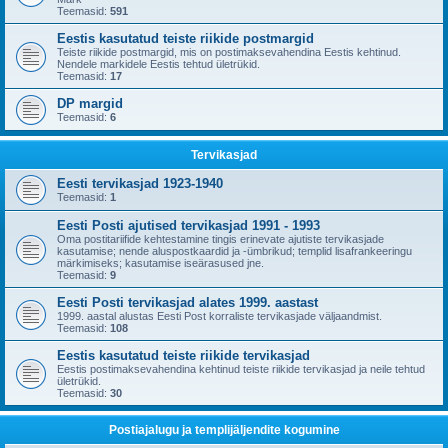
Teemasid:
591
Eestis kasutatud teiste riikide postmargid
Teiste riikide postmargid, mis on postimaksevahendina Eestis kehtinud.
Nendele markidele Eestis tehtud ületrükid.
Teemasid:
17
DP margid
Teemasid:
6
Tervikasjad
Eesti tervikasjad 1923-1940
Teemasid:
1
Eesti Posti ajutised tervikasjad 1991 - 1993
Oma postitariifide kehtestamine tingis erinevate ajutiste tervikasjade
kasutamise; nende aluspostkaardid ja -ümbrikud; templid lisafrankeeringu
märkimiseks; kasutamise iseärasused jne.
Teemasid:
9
Eesti Posti tervikasjad alates 1999. aastast
1999. aastal alustas Eesti Post korraliste tervikasjade väljaandmist.
Teemasid:
108
Eestis kasutatud teiste riikide tervikasjad
Eestis postimaksevahendina kehtinud teiste riikide tervikasjad ja neile tehtud
ületrükid.
Teemasid:
30
Postiajalugu ja templijäljendite kogumine