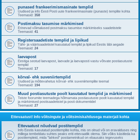
punased frankeerimismasinate templid
Uudised ja info Eesti Posti uute frankeerimasinate (punaste) templite kohta
Teemasid:
358
Postimaksu tasumise märkimised
Erinevad võimalused postmaksu tasumise märkimiseks saadetistele
Teemasid:
41
Registersaadetiste templid ja lipikud
Täht- ja väärtsaadetistel kasutatud templid ja lipikud Eestis läbi aegade
Teemasid:
24
laevapost
Eestiga seotud laevapost, laevade ja laevaposti vastu võtvate postiasutuste
templid
Teemasid:
17
kõrval- ehk suveniirtemplid
Uudised ja mõttevahetus kõrval- ehk suveniirtemplite teemal
Teemasid:
194
Muud postiasutuste poolt kasutatud templid ja märkimised
Teiste foorumite teemadega hõlmamata postiasutuste poolt kasutatud templid
ja märkimised postisaadetistel ja posti dokumentidel
Teemasid:
27
Ettevaatust! Info võltsingute ja võltsimiskahtlusega materjali kohta
Ettevaatust nõudvad postitemplid
Info Eestis kasutatud postitemplite kohta, mis on olnud või on eravalduses ning
millega tembeldatu suhtes peaks eriti ettevaatlik olema. Siin võiks käsitleda ka
postitempleid, mida "lahked" postiametnikud on ebausaks tegevuseks