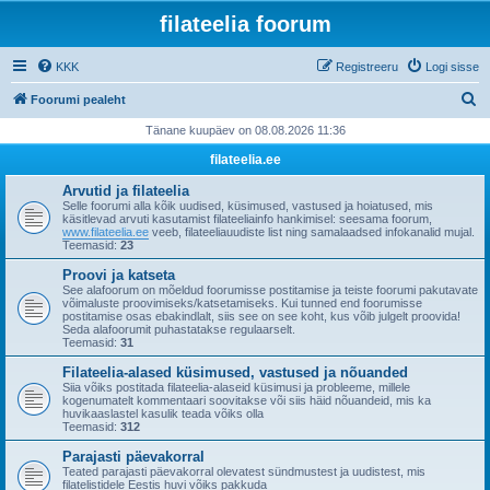
filateelia foorum
KKK
Registreeru
Logi sisse
O
Foorumi pealeht
t
Tänane kuupäev on 08.08.2026 11:36
s
filateelia.ee
i
Arvutid ja filateelia
Selle foorumi alla kõik uudised, küsimused, vastused ja hoiatused, mis
käsitlevad arvuti kasutamist filateeliainfo hankimisel: seesama foorum,
www.filateelia.ee
veeb, filateeliauudiste list ning samalaadsed infokanalid mujal.
Teemasid:
23
Proovi ja katseta
See alafoorum on mõeldud foorumisse postitamise ja teiste foorumi pakutavate
võimaluste proovimiseks/katsetamiseks. Kui tunned end foorumisse
postitamise osas ebakindlalt, siis see on see koht, kus võib julgelt proovida!
Seda alafoorumit puhastatakse regulaarselt.
Teemasid:
31
Filateelia-alased küsimused, vastused ja nõuanded
Siia võiks postitada filateelia-alaseid küsimusi ja probleeme, millele
kogenumatelt kommentaari soovitakse või siis häid nõuandeid, mis ka
huvikaaslastel kasulik teada võiks olla
Teemasid:
312
Parajasti päevakorral
Teated parajasti päevakorral olevatest sündmustest ja uudistest, mis
filatelistidele Eestis huvi võiks pakkuda