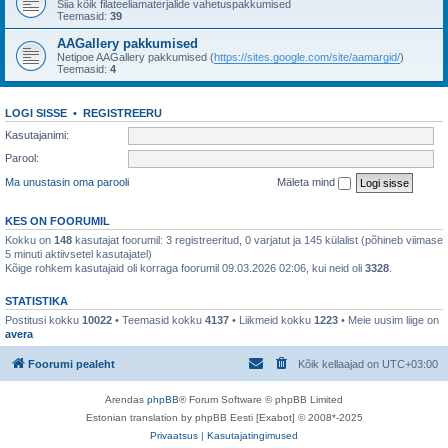
Siia kõik filateeliamaterjalide vahetuspakkumised
Teemasid:
39
AAGallery pakkumised
Netipoe AAGallery pakkumised (
https://sites.google.com/site/aamargid/
)
Teemasid:
4
LOGI SISSE
•
REGISTREERU
Kasutajanimi:
Parool:
Ma unustasin oma parooli
Mäleta mind
KES ON FOORUMIL
Kokku on
148
kasutajat foorumil: 3 registreeritud, 0 varjatut ja 145 külalist (põhineb viimase
5 minuti aktiivsetel kasutajatel)
Kõige rohkem kasutajaid oli korraga foorumil 09.03.2026 02:06, kui neid oli
3328
.
STATISTIKA
Postitusi kokku
10022
• Teemasid kokku
4137
• Liikmeid kokku
1223
• Meie uusim liige on
avera
Foorumi pealeht
Kõik kellaajad on
UTC+03:00
Arendas
phpBB
® Forum Software © phpBB Limited
Estonian translation by phpBB Eesti [Exabot] © 2008*-2025
Privaatsus
|
Kasutajatingimused