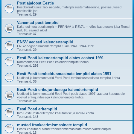
Postiajaloost Eestis
Postikorraldusest läbi aegade, materjali süstematiseerine, postiasutused,
postitariifid jne.
Teemasid:
29
Vanemad postitemplid
Kaks esimest postitemplit -- PERNAV ja REVAL -- võeti kasutusele juba Rootsi
ajal, 18. sajandi algul
Teemasid:
37
ENSV aegsed kalendertemplid
ENSV aegsed kalendertemplid 1940-1941, 1944-1991
Teemasid:
29
Eesti Posti kalendertemplid alates aastast 1991
Kommentaarid Eesti Posti kalendertemplite teemal
Teemasid:
236
Eesti Posti tembeldusmasinate templid alates 1991
Uudised ja kommentaarid Eesti Posti tembeldusmasinate templite kohta
Teemasid:
36
Eesti Posti erikujundusega kalendertemplid
Uudised ja kommentaarid Eesti Posti poolt alates 1997. aastast kasutusele
võetud erikujundusega kalendertemplite kohta.
Teemasid:
34
Eesti Posti eritemplid
Info Eesti Posti eritemplite kasutamise ja motiivi kohta.
Teemasid:
143
mustad frankeerimismasinate templid
Eestis kasutusel olnud frankeerimismasinate musta värvi templid
Teemasid:
13