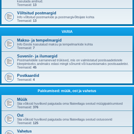
kasutada andnud.
Teemasid:
13
Võltsitud postmargid
Info võltsitud postmarkide ja postmargivõltsijate kohta
Teemasid:
13
VARIA
Maksu- ja tempelmargid
Info Eestis kasutatud maksu ja tempelmarkide kohta
Teemasid:
7
Suveniir- ja ilumargid
Postmarkidele sarnanevad trükised, mis on valmistatud postisaadetistele
kleepimiseks andmaks edasi mingit sõnumit või kaunistamaks postisaadetist.
Teemasid:
45
Postkaardid
Teemasid:
4
Pakkumised: müük, ost ja vahetus
Müük
Siia võiksid huvilised paigutada oma filateeliaga seotud müügipakkumised
Teemasid:
376
Ost
Siia võiksid huvilised paigutada oma filateeliaga seotud ostusoovid
Teemasid:
125
Vahetus