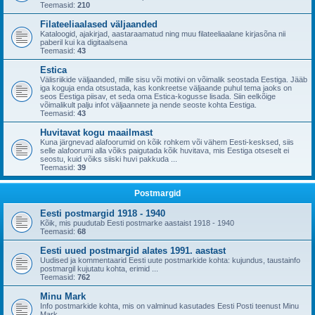
Teemasid:
210
Filateeliaalased väljaanded
Kataloogid, ajakirjad, aastaraamatud ning muu filateeliaalane kirjasõna nii
paberil kui ka digitaalsena
Teemasid:
43
Estica
Välisriikide väljaanded, mille sisu või motiivi on võimalik seostada Eestiga. Jääb
iga koguja enda otsustada, kas konkreetse väljaande puhul tema jaoks on
seos Eestiga piisav, et seda oma Estica-kogusse lisada. Siin eelkõige
võimalikult palju infot väljaannete ja nende seoste kohta Eestiga.
Teemasid:
43
Huvitavat kogu maailmast
Kuna järgnevad alafoorumid on kõik rohkem või vähem Eesti-kesksed, siis
selle alafoorumi alla võiks paigutada kõik huvitava, mis Eestiga otseselt ei
seostu, kuid võiks siiski huvi pakkuda ...
Teemasid:
39
Postmargid
Eesti postmargid 1918 - 1940
Kõik, mis puudutab Eesti postmarke aastaist 1918 - 1940
Teemasid:
68
Eesti uued postmargid alates 1991. aastast
Uudised ja kommentaarid Eesti uute postmarkide kohta: kujundus, taustainfo
postmargil kujutatu kohta, erimid ...
Teemasid:
762
Minu Mark
Info postmarkide kohta, mis on valminud kasutades Eesti Posti teenust Minu
Mark