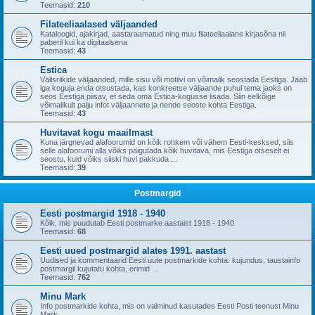
Teemasid:
210
Filateeliaalased väljaanded
Kataloogid, ajakirjad, aastaraamatud ning muu filateeliaalane kirjasõna nii
paberil kui ka digitaalsena
Teemasid:
43
Estica
Välisriikide väljaanded, mille sisu või motiivi on võimalik seostada Eestiga. Jääb
iga koguja enda otsustada, kas konkreetse väljaande puhul tema jaoks on
seos Eestiga piisav, et seda oma Estica-kogusse lisada. Siin eelkõige
võimalikult palju infot väljaannete ja nende seoste kohta Eestiga.
Teemasid:
43
Huvitavat kogu maailmast
Kuna järgnevad alafoorumid on kõik rohkem või vähem Eesti-kesksed, siis
selle alafoorumi alla võiks paigutada kõik huvitava, mis Eestiga otseselt ei
seostu, kuid võiks siiski huvi pakkuda ...
Teemasid:
39
Postmargid
Eesti postmargid 1918 - 1940
Kõik, mis puudutab Eesti postmarke aastaist 1918 - 1940
Teemasid:
68
Eesti uued postmargid alates 1991. aastast
Uudised ja kommentaarid Eesti uute postmarkide kohta: kujundus, taustainfo
postmargil kujutatu kohta, erimid ...
Teemasid:
762
Minu Mark
Info postmarkide kohta, mis on valminud kasutades Eesti Posti teenust Minu
Mark