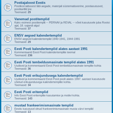
Postiajaloost Eestis
Postikorraldusest läbi aegade, materjali süstematiseerine, postiasutused,
postitariifid jne.
Teemasid:
29
Vanemad postitemplid
Kaks esimest postitemplit -- PERNAV ja REVAL -- võeti kasutusele juba Rootsi
ajal, 18. sajandi algul
Teemasid:
37
ENSV aegsed kalendertemplid
ENSV aegsed kalendertemplid 1940-1941, 1944-1991
Teemasid:
29
Eesti Posti kalendertemplid alates aastast 1991
Kommentaarid Eesti Posti kalendertemplite teemal
Teemasid:
236
Eesti Posti tembeldusmasinate templid alates 1991
Uudised ja kommentaarid Eesti Posti tembeldusmasinate templite kohta
Teemasid:
36
Eesti Posti erikujundusega kalendertemplid
Uudised ja kommentaarid Eesti Posti poolt alates 1997. aastast kasutusele
võetud erikujundusega kalendertemplite kohta.
Teemasid:
34
Eesti Posti eritemplid
Info Eesti Posti eritemplite kasutamise ja motiivi kohta.
Teemasid:
143
mustad frankeerimismasinate templid
Eestis kasutusel olnud frankeerimismasinate musta värvi templid
Teemasid:
13