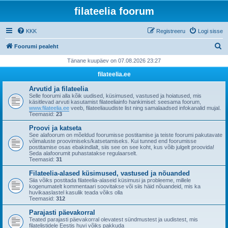
filateelia foorum
KKK
Registreeru
Logi sisse
O
Foorumi pealeht
t
Tänane kuupäev on 07.08.2026 23:27
s
filateelia.ee
i
Arvutid ja filateelia
Selle foorumi alla kõik uudised, küsimused, vastused ja hoiatused, mis
käsitlevad arvuti kasutamist filateeliainfo hankimisel: seesama foorum,
www.filateelia.ee
veeb, filateeliauudiste list ning samalaadsed infokanalid mujal.
Teemasid:
23
Proovi ja katseta
See alafoorum on mõeldud foorumisse postitamise ja teiste foorumi pakutavate
võimaluste proovimiseks/katsetamiseks. Kui tunned end foorumisse
postitamise osas ebakindlalt, siis see on see koht, kus võib julgelt proovida!
Seda alafoorumit puhastatakse regulaarselt.
Teemasid:
31
Filateelia-alased küsimused, vastused ja nõuanded
Siia võiks postitada filateelia-alaseid küsimusi ja probleeme, millele
kogenumatelt kommentaari soovitakse või siis häid nõuandeid, mis ka
huvikaaslastel kasulik teada võiks olla
Teemasid:
312
Parajasti päevakorral
Teated parajasti päevakorral olevatest sündmustest ja uudistest, mis
filatelistidele Eestis huvi võiks pakkuda