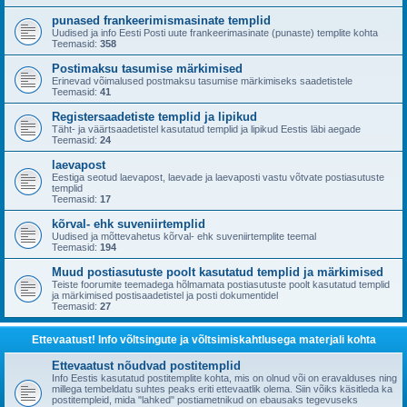
punased frankeerimismasinate templid
Uudised ja info Eesti Posti uute frankeerimasinate (punaste) templite kohta
Teemasid:
358
Postimaksu tasumise märkimised
Erinevad võimalused postmaksu tasumise märkimiseks saadetistele
Teemasid:
41
Registersaadetiste templid ja lipikud
Täht- ja väärtsaadetistel kasutatud templid ja lipikud Eestis läbi aegade
Teemasid:
24
laevapost
Eestiga seotud laevapost, laevade ja laevaposti vastu võtvate postiasutuste
templid
Teemasid:
17
kõrval- ehk suveniirtemplid
Uudised ja mõttevahetus kõrval- ehk suveniirtemplite teemal
Teemasid:
194
Muud postiasutuste poolt kasutatud templid ja märkimised
Teiste foorumite teemadega hõlmamata postiasutuste poolt kasutatud templid
ja märkimised postisaadetistel ja posti dokumentidel
Teemasid:
27
Ettevaatust! Info võltsingute ja võltsimiskahtlusega materjali kohta
Ettevaatust nõudvad postitemplid
Info Eestis kasutatud postitemplite kohta, mis on olnud või on eravalduses ning
millega tembeldatu suhtes peaks eriti ettevaatlik olema. Siin võiks käsitleda ka
postitempleid, mida "lahked" postiametnikud on ebausaks tegevuseks