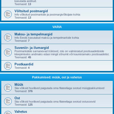
kasutada andnud.
Teemasid:
13
Võltsitud postmargid
Info võltsitud postmarkide ja postmargivõltsijate kohta
Teemasid:
13
VARIA
Maksu- ja tempelmargid
Info Eestis kasutatud maksu ja tempelmarkide kohta
Teemasid:
7
Suveniir- ja ilumargid
Postmarkidele sarnanevad trükised, mis on valmistatud postisaadetistele
kleepimiseks andmaks edasi mingit sõnumit või kaunistamaks postisaadetist.
Teemasid:
45
Postkaardid
Teemasid:
4
Pakkumised: müük, ost ja vahetus
Müük
Siia võiksid huvilised paigutada oma filateeliaga seotud müügipakkumised
Teemasid:
376
Ost
Siia võiksid huvilised paigutada oma filateeliaga seotud ostusoovid
Teemasid:
125
Vahetus