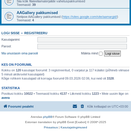
Siia kõik filateeliamaterjalide vahetuspakkumised
Teemasid:
39
AAGallery pakkumised
Netipoe AAGallery pakkumised (
https://sites.google.com/site/aamargid/
)
Teemasid:
4
LOGI SISSE
•
REGISTREERU
Kasutajanimi:
Parool:
Ma unustasin oma parooli
Mäleta mind
KES ON FOORUMIL
Kokku on
120
kasutajat foorumil: 3 registreeritud, 0 varjatut ja 117 külalist (põhineb viimase
5 minuti aktiivsetel kasutajatel)
Kõige rohkem kasutajaid oli korraga foorumil 09.03.2026 02:06, kui neid oli
3328
.
STATISTIKA
Postitusi kokku
10022
• Teemasid kokku
4137
• Liikmeid kokku
1223
• Meie uusim liige on
avera
Foorumi pealeht
Kõik kellaajad on
UTC+03:00
Arendas
phpBB
® Forum Software © phpBB Limited
Estonian translation by phpBB Eesti [Exabot] © 2008*-2025
Privaatsus
|
Kasutajatingimused