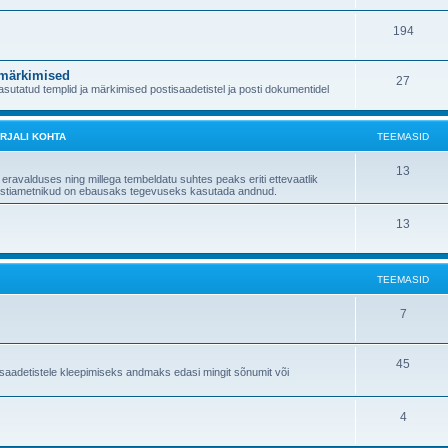
194
 märkimised
27
utatud templid ja märkimised postisaadetistel ja posti dokumentidel
RJALI KOHTA
TEEMASID
13
 eravalduses ning millega tembeldatu suhtes peaks eriti ettevaatlik
" postiametnikud on ebausaks tegevuseks kasutada andnud.
13
TEEMASID
7
45
saadetistele kleepimiseks andmaks edasi mingit sõnumit või
4