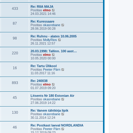
s
i
a
u
t
i
t
s
Re: RIIA MAJA
p
433
m
a
V
t
Postitas
elmo
o
a
v
a
24.03.2021 14:46
s
s
i
a
t
t
i
t
Re: Kuressaare
i
p
87
m
a
V
Postitas
okasrebane
t
o
a
v
a
28.06.2019 00:28
u
s
s
i
a
s
t
t
i
t
Re: Ruhnu - alates 10.06.2005
t
i
p
98
m
a
V
Postitas
MollyRios
t
o
a
v
a
26.11.2021 12:57
u
s
s
i
a
s
t
t
i
t
20.03.1998: Tallinn. 100 aast…
t
i
p
220
m
a
V
Postitas
elmo
t
o
a
v
a
10.05.2020 00:00
u
s
s
i
a
s
t
t
i
t
Re: Tartu Ülikool
t
i
p
16
m
a
V
Postitas
Peeter Pärn
t
o
a
v
a
11.03.2017 11:16
u
s
s
i
a
s
t
t
i
t
Re: 240038
t
i
p
893
m
a
V
Postitas
elmo
t
o
a
v
a
01.07.2019 09:20
u
s
s
i
a
s
t
t
i
t
Litsents Nr 180 Estonian Air
t
i
p
45
m
a
V
Postitas
okasrebane
t
o
a
v
a
27.06.2019 14:22
u
s
s
i
a
s
t
t
i
t
Re: Vanem tähtkirja lipik
t
i
p
130
m
a
V
Postitas
okasrebane
t
o
a
v
a
30.11.2014 12:24
u
s
s
i
a
s
t
t
i
t
Re: Postkast laeval NORDLANDIA
t
i
p
46
m
a
V
Postitas
Peeter Pärn
t
o
a
v
a
15.12.2019 09:23