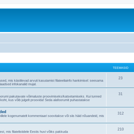
TEEMASID
23
used, mis käsitlevad arvuti kasutamist filateeliainfo hankimisel: seesama
alaadsed infokanalid mujal.
31
foorumi pakutavate võimaluste proovimiseks/katsetamiseks. Kui tunned
 koht, kus võib julgelt proovida! Seda alafoorumit puhastatakse
nded
312
, millele kogenumatelt kommentaari soovitakse või siis häid nõuandeid, mis
210
t, mis filatelistidele Eestis huvi võiks pakkuda