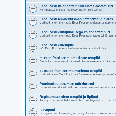
Eesti Posti kalendertemplid alates aastast 1991
Kommentaarid Eesti Posti kalendertemplite teemal
Eesti Posti tembeldusmasinate templid alates 
Uudised ja kommentaarid Eesti Posti tembeldusmasinate temp
Eesti Posti erikujundusega kalendertemplid
Uudised ja kommentaarid Eesti Posti poolt alates 1997. aast
Eesti Posti eritemplid
Info Eesti Posti eritemplite kasutamise ja motiivi kohta.
mustad frankeerimismasinate templid
Eestis kasutusel olnud frankeerimismasinate musta värvi tem
punased frankeerimismasinate templid
Uudised ja info Eesti Posti uute frankeerimasinate (punaste) 
Postimaksu tasumise märkimised
Erinevad võimalused postmaksu tasumise märkimiseks saade
Registersaadetiste templid ja lipikud
Täht- ja väärtsaadetistel kasutatud templid ja lipikud Eestis l
laevapost
Eestiga seotud laevapost, laevade ja laevaposti vastu võtvat