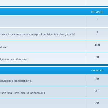
TEEMASID
1
9
vikasjade kasutamise; nende aluspostkaardid ja -ümbrikud; templid
108
ndmist.
30
ja neile tehtud ületrükid.
TEEMASID
29
iasutused, postitariifid jne.
37
ele juba Rootsi ajal, 18. sajandi algul
29