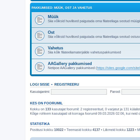
PAKKUMISED: MÜÜK, OST JA VAHETUS
Müük
Siia võiksid huvilised paigutada oma filateeliaga seotud müü
Ost
Siia võiksid huvilised paigutada oma filateeliaga seotud ostus
Vahetus
Siia kõik filateeliamaterjalide vahetuspakkumised
AAGallery pakkumised
Netipoe AAGallery pakkumised (
https://sites.google.com/sit
LOGI SISSE
•
REGISTREERU
Kasutajanimi:
Parool:
KES ON FOORUMIL
Kokku on
133
kasutajat foorumil: 2 registreeritud, 0 varjatut ja 131 külali
Kõige rohkem kasutajaid oli korraga foorumil 09.03.2026 02:06, kui neid o
STATISTIKA
Postitusi kokku
10022
• Teemasid kokku
4137
• Liikmeid kokku
1223
• M