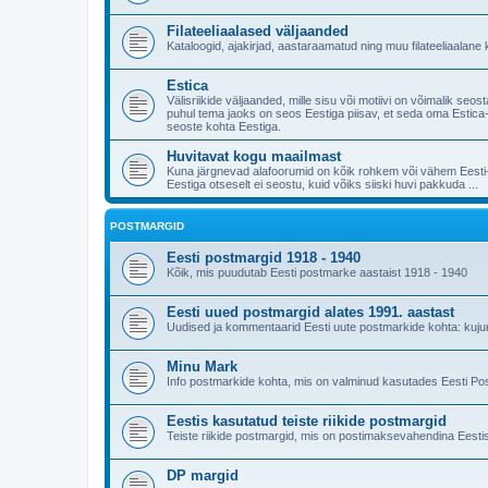
Filateeliaalased väljaanded
Kataloogid, ajakirjad, aastaraamatud ning muu filateeliaalane k
Estica
Välisriikide väljaanded, mille sisu või motiivi on võimalik s
puhul tema jaoks on seos Eestiga piisav, et seda oma Estica-k
seoste kohta Eestiga.
Huvitavat kogu maailmast
Kuna järgnevad alafoorumid on kõik rohkem või vähem Eesti-ke
Eestiga otseselt ei seostu, kuid võiks siiski huvi pakkuda ...
POSTMARGID
Eesti postmargid 1918 - 1940
Kõik, mis puudutab Eesti postmarke aastaist 1918 - 1940
Eesti uued postmargid alates 1991. aastast
Uudised ja kommentaarid Eesti uute postmarkide kohta: kujundu
Minu Mark
Info postmarkide kohta, mis on valminud kasutades Eesti Po
Eestis kasutatud teiste riikide postmargid
Teiste riikide postmargid, mis on postimaksevahendina Eestis
DP margid