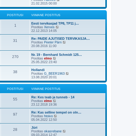
t
o
a
v
a
21.02.2015 00:00
u
s
s
i
a
s
t
t
i
t
t
i
p
m
a
POSTITUSI
VIIMANE POSTITUS
t
o
a
v
u
s
s
i
s
Eesti tervikasjad TP8, TP11 j…
t
t
i
1
V
t
Postitas
Xerxes
i
p
m
a
22.12.2013 14:05
t
o
a
a
u
s
s
t
s
Re: PAIDE AJUTISED TERVIKASJA…
t
t
31
a
t
V
Postitas
Peeter Pärn
i
p
v
a
20.08.2016 11:00
t
o
i
a
u
s
i
t
s
t
Nr. 19 - Bernhard Schmidt 125…
m
270
a
t
i
V
Postitas
elmo
a
v
t
a
25.05.2022 23:40
s
i
u
a
t
i
s
t
Hollandi
p
m
38
t
a
V
Postitas
G_BEER1963
o
a
v
a
13.08.2020 20:01
s
s
i
a
t
t
i
t
i
p
m
a
t
POSTITUSI
VIIMANE POSTITUS
o
a
v
u
s
s
i
s
t
Re: Kes teab ja tunneb - 14
t
i
55
t
i
V
Postitas
elmo
p
m
t
a
23.12.2018 19:36
o
a
u
a
s
s
s
t
Re: Kas selline tempel on oln…
t
t
97
t
a
V
Postitas
htoivo
i
p
v
a
05.04.2022 12:50
t
o
i
a
u
s
i
t
s
Jüri
t
28
m
a
t
V
Postitas
okasrebane
i
a
v
a
09.03.2014 12:47
t