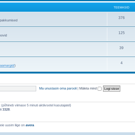
TEEMASID
376
gipakkumised
125
oovid
39
4
e/aamargid/
)
Ma unustasin oma parooli
|
Mäleta mind
st (põhineb viimase 5 minuti aktiivsetel kasutajatel)
li
3328
.
eie uusim liige on
avera