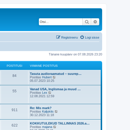
Otsi
Täiendatud otsing
Registreeru
Logi sisse
Tänane kuupäev on 07.08.2026 23:20
POSTITUSI
VIIMANE POSTITUS
Tasuta audioraamatud – suurep…
84
V
Postitas
Hubert
a
05.07.2023 10:25
a
t
Vanad USA, Inglismaa ja muud …
55
a
V
Postitas
Lex
v
a
12.08.2021 12:59
i
a
i
t
m
a
Re: Mis mark?
a
911
v
V
Postitas
Kaljukits
s
i
a
30.12.2023 11:18
t
i
a
p
m
t
o
KOKKUTULEKUD TALLINNAS 2026.a…
a
622
a
s
V
Postitas
majana
s
v
t