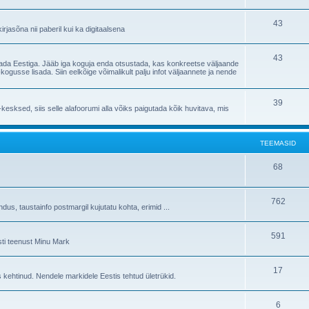
43
irjasõna nii paberil kui ka digitaalsena
43
eostada Eestiga. Jääb iga koguja enda otsustada, kas konkreetse väljaande
ogusse lisada. Siin eelkõige võimalikult palju infot väljaannete ja nende
39
sksed, siis selle alafoorumi alla võiks paigutada kõik huvitava, mis
TEEMASID
68
762
s, taustainfo postmargil kujutatu kohta, erimid ...
591
sti teenust Minu Mark
17
 kehtinud. Nendele markidele Eestis tehtud ületrükid.
6