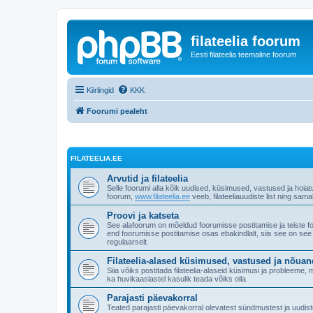
filateelia foorum
Eesti filateelia teemaline foorum
Kiirlingid
KKK
Foorumi pealeht
FILATEELIA.EE
Arvutid ja filateelia
Selle foorumi alla kõik uudised, küsimused, vastused ja hoiat
foorum,
www.filateelia.ee
veeb, filateeliauudiste list ning sam
Proovi ja katseta
See alafoorum on mõeldud foorumisse postitamise ja teiste 
end foorumisse postitamise osas ebakindlalt, siis see on see
regulaarselt.
Filateelia-alased küsimused, vastused ja nõua
Siia võiks postitada filateelia-alaseid küsimusi ja probleeme
ka huvikaaslastel kasulik teada võiks olla
Parajasti päevakorral
Teated parajasti päevakorral olevatest sündmustest ja uudistes