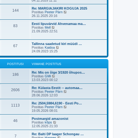
a
04.11.2025 11:11
t
i
i
a
p
i
t
t
o
Re: MARGIAJAKIRI KOGUJA 2025
m
144
u
a
s
V
Postitas
Peeter Pärn
a
s
v
t
a
26.11.2025 20:16
s
t
i
i
a
t
i
t
t
Eesti lipuvärvid Ahvenamaa ma…
p
83
m
u
a
V
Postitas
Mell
o
a
s
v
a
21.09.2025 22:51
s
s
t
i
a
t
t
i
t
i
p
m
a
t
Tallinna saadetud kiri müüdi …
o
a
67
v
u
V
Postitas
Kaidoa
s
s
i
s
a
24.09.2023 15:25
t
t
i
t
a
i
p
m
t
t
o
a
a
u
s
POSTITUSI
VIIMANE POSTITUS
s
v
s
t
t
i
t
i
p
Re: Mis on õige 3/1920 õhupos…
i
186
t
o
V
Postitas
GMi
m
u
s
a
13.03.2023 00:12
a
s
t
a
s
t
i
t
Re: Külasta Eestit -- automaa…
t
2606
t
a
V
Postitas
Peeter Pärn
p
u
v
a
28.06.2026 12:03
o
s
i
a
s
t
i
t
t
Re: 2504,5984,6190 - Eesti Po…
1113
m
a
i
V
Postitas
Peeter Pärn
a
v
t
a
19.05.2026 08:01
s
i
u
a
t
i
s
t
Postmargid amazonist
p
46
m
t
a
V
Postitas
k6ps
o
a
v
a
12.05.2025 21:33
s
s
i
a
t
t
i
t
Re: Balti DP laager Schongau …
i
p
7
m
a
V
Postitas
Hannes