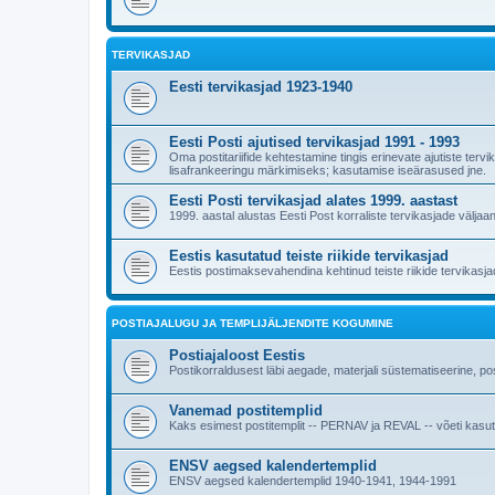
TERVIKASJAD
Eesti tervikasjad 1923-1940
Eesti Posti ajutised tervikasjad 1991 - 1993
Oma postitariifide kehtestamine tingis erinevate ajutiste ter
lisafrankeeringu märkimiseks; kasutamise iseärasused jne.
Eesti Posti tervikasjad alates 1999. aastast
1999. aastal alustas Eesti Post korraliste tervikasjade väljaa
Eestis kasutatud teiste riikide tervikasjad
Eestis postimaksevahendina kehtinud teiste riikide tervikasjad 
POSTIAJALUGU JA TEMPLIJÄLJENDITE KOGUMINE
Postiajaloost Eestis
Postikorraldusest läbi aegade, materjali süstematiseerine, post
Vanemad postitemplid
Kaks esimest postitemplit -- PERNAV ja REVAL -- võeti kasutus
ENSV aegsed kalendertemplid
ENSV aegsed kalendertemplid 1940-1941, 1944-1991