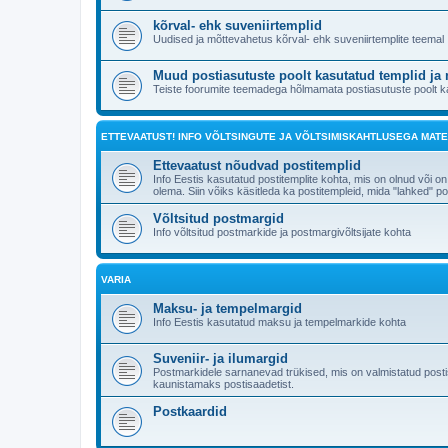
kõrval- ehk suveniirtemplid
Uudised ja mõttevahetus kõrval- ehk suveniirtemplite teemal
Muud postiasutuste poolt kasutatud templid ja
Teiste foorumite teemadega hõlmamata postiasutuste poolt kas
ETTEVAATUST! INFO VÕLTSINGUTE JA VÕLTSIMISKAHTLUSEGA MATE
Ettevaatust nõudvad postitemplid
Info Eestis kasutatud postitemplite kohta, mis on olnud või on
olema. Siin võiks käsitleda ka postitempleid, mida "lahked
Võltsitud postmargid
Info võltsitud postmarkide ja postmargivõltsijate kohta
VARIA
Maksu- ja tempelmargid
Info Eestis kasutatud maksu ja tempelmarkide kohta
Suveniir- ja ilumargid
Postmarkidele sarnanevad trükised, mis on valmistatud posti
kaunistamaks postisaadetist.
Postkaardid