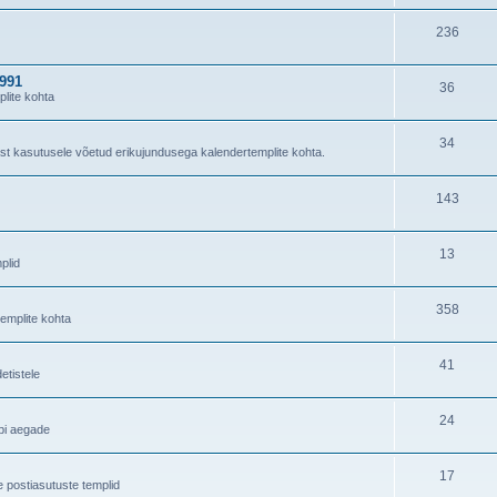
236
1991
36
lite kohta
34
ast kasutusele võetud erikujundusega kalendertemplite kohta.
143
13
plid
358
templite kohta
41
tistele
24
äbi aegade
17
e postiasutuste templid