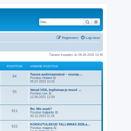
Otsi
Täiendatud otsing
Registreeru
Logi sisse
Tänane kuupäev on 06.08.2026 10:46
POSTITUSI
VIIMANE POSTITUS
Tasuta audioraamatud – suurep…
84
V
Postitas
Hubert
a
05.07.2023 10:25
a
t
Vanad USA, Inglismaa ja muud …
55
a
V
Postitas
Lex
v
a
12.08.2021 12:59
i
a
i
t
m
a
Re: Mis mark?
a
911
v
V
Postitas
Kaljukits
s
i
a
30.12.2023 11:18
t
i
a
p
m
t
o
KOKKUTULEKUD TALLINNAS 2026.a…
a
622
a
s
V
Postitas
majana
s
v
t