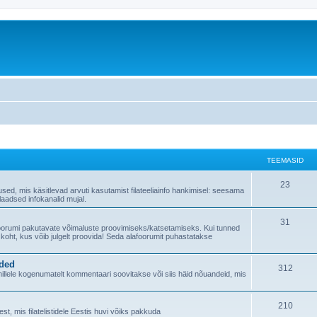
TEEMASID
23
used, mis käsitlevad arvuti kasutamist filateeliainfo hankimisel: seesama
alaadsed infokanalid mujal.
31
foorumi pakutavate võimaluste proovimiseks/katsetamiseks. Kui tunned
 koht, kus võib julgelt proovida! Seda alafoorumit puhastatakse
nded
312
, millele kogenumatelt kommentaari soovitakse või siis häid nõuandeid, mis
210
t, mis filatelistidele Eestis huvi võiks pakkuda