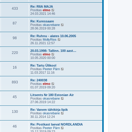
s
i
a
u
t
i
t
s
Re: RIIA MAJA
p
433
m
a
V
t
Postitas
elmo
o
a
v
a
24.03.2021 14:46
s
s
i
a
t
t
i
t
Re: Kuressaare
i
p
87
m
a
V
Postitas
okasrebane
t
o
a
v
a
28.06.2019 00:28
u
s
s
i
a
s
t
t
i
t
Re: Ruhnu - alates 10.06.2005
t
i
p
98
m
a
V
Postitas
MollyRios
t
o
a
v
a
26.11.2021 12:57
u
s
s
i
a
s
t
t
i
t
20.03.1998: Tallinn. 100 aast…
t
i
p
220
m
a
V
Postitas
elmo
t
o
a
v
a
10.05.2020 00:00
u
s
s
i
a
s
t
t
i
t
Re: Tartu Ülikool
t
i
p
16
m
a
V
Postitas
Peeter Pärn
t
o
a
v
a
11.03.2017 11:16
u
s
s
i
a
s
t
t
i
t
Re: 240038
t
i
p
893
m
a
V
Postitas
elmo
t
o
a
v
a
01.07.2019 09:20
u
s
s
i
a
s
t
t
i
t
Litsents Nr 180 Estonian Air
t
i
p
45
m
a
V
Postitas
okasrebane
t
o
a
v
a
27.06.2019 14:22
u
s
s
i
a
s
t
t
i
t
Re: Vanem tähtkirja lipik
t
i
p
130
m
a
V
Postitas
okasrebane
t
o
a
v
a
30.11.2014 12:24
u
s
s
i
a
s
t
t
i
t
Re: Postkast laeval NORDLANDIA
t
i
p
46
m
a
V
Postitas
Peeter Pärn
t
o
a
v
a
15.12.2019 09:23