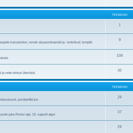
TEEMASID
1
9
vikasjade kasutamise; nende aluspostkaardid ja -ümbrikud; templid
108
ndmist.
30
ja neile tehtud ületrükid.
TEEMASID
29
iasutused, postitariifid jne.
37
ele juba Rootsi ajal, 18. sajandi algul
29