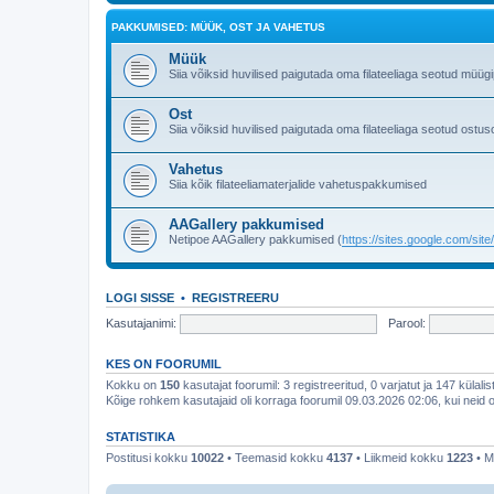
PAKKUMISED: MÜÜK, OST JA VAHETUS
Müük
Siia võiksid huvilised paigutada oma filateeliaga seotud müü
Ost
Siia võiksid huvilised paigutada oma filateeliaga seotud ostus
Vahetus
Siia kõik filateeliamaterjalide vahetuspakkumised
AAGallery pakkumised
Netipoe AAGallery pakkumised (
https://sites.google.com/sit
LOGI SISSE
•
REGISTREERU
Kasutajanimi:
Parool:
KES ON FOORUMIL
Kokku on
150
kasutajat foorumil: 3 registreeritud, 0 varjatut ja 147 külali
Kõige rohkem kasutajaid oli korraga foorumil 09.03.2026 02:06, kui neid o
STATISTIKA
Postitusi kokku
10022
• Teemasid kokku
4137
• Liikmeid kokku
1223
• M