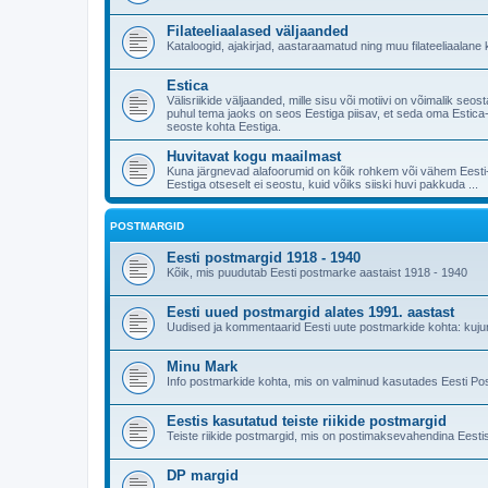
Filateeliaalased väljaanded
Kataloogid, ajakirjad, aastaraamatud ning muu filateeliaalane k
Estica
Välisriikide väljaanded, mille sisu või motiivi on võimalik s
puhul tema jaoks on seos Eestiga piisav, et seda oma Estica-k
seoste kohta Eestiga.
Huvitavat kogu maailmast
Kuna järgnevad alafoorumid on kõik rohkem või vähem Eesti-ke
Eestiga otseselt ei seostu, kuid võiks siiski huvi pakkuda ...
POSTMARGID
Eesti postmargid 1918 - 1940
Kõik, mis puudutab Eesti postmarke aastaist 1918 - 1940
Eesti uued postmargid alates 1991. aastast
Uudised ja kommentaarid Eesti uute postmarkide kohta: kujundu
Minu Mark
Info postmarkide kohta, mis on valminud kasutades Eesti Po
Eestis kasutatud teiste riikide postmargid
Teiste riikide postmargid, mis on postimaksevahendina Eestis
DP margid