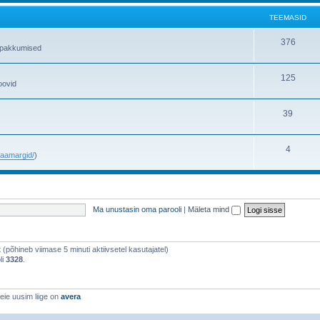
TEEMASID
376
gipakkumised
125
oovid
39
4
e/aamargid/
)
Ma unustasin oma parooli
|
Mäleta mind
st (põhineb viimase 5 minuti aktiivsetel kasutajatel)
li
3328
.
eie uusim liige on
avera