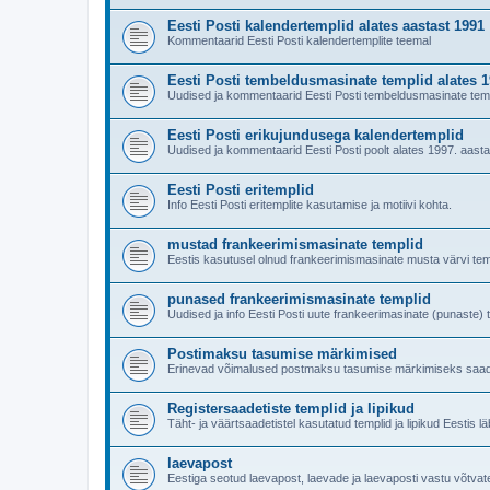
Eesti Posti kalendertemplid alates aastast 1991
Kommentaarid Eesti Posti kalendertemplite teemal
Eesti Posti tembeldusmasinate templid alates 
Uudised ja kommentaarid Eesti Posti tembeldusmasinate temp
Eesti Posti erikujundusega kalendertemplid
Uudised ja kommentaarid Eesti Posti poolt alates 1997. aast
Eesti Posti eritemplid
Info Eesti Posti eritemplite kasutamise ja motiivi kohta.
mustad frankeerimismasinate templid
Eestis kasutusel olnud frankeerimismasinate musta värvi tem
punased frankeerimismasinate templid
Uudised ja info Eesti Posti uute frankeerimasinate (punaste) 
Postimaksu tasumise märkimised
Erinevad võimalused postmaksu tasumise märkimiseks saade
Registersaadetiste templid ja lipikud
Täht- ja väärtsaadetistel kasutatud templid ja lipikud Eestis l
laevapost
Eestiga seotud laevapost, laevade ja laevaposti vastu võtvat