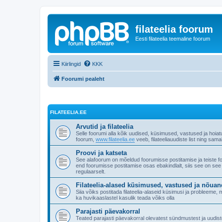
filateelia foorum
Eesti filateelia teemaline foorum
Kiirlingid
KKK
Foorumi pealeht
FILATEELIA.EE
Arvutid ja filateelia
Selle foorumi alla kõik uudised, küsimused, vastused ja hoiat
foorum,
www.filateelia.ee
veeb, filateeliauudiste list ning sam
Proovi ja katseta
See alafoorum on mõeldud foorumisse postitamise ja teiste 
end foorumisse postitamise osas ebakindlalt, siis see on see
regulaarselt.
Filateelia-alased küsimused, vastused ja nõua
Siia võiks postitada filateelia-alaseid küsimusi ja probleeme
ka huvikaaslastel kasulik teada võiks olla
Parajasti päevakorral
Teated parajasti päevakorral olevatest sündmustest ja uudistes