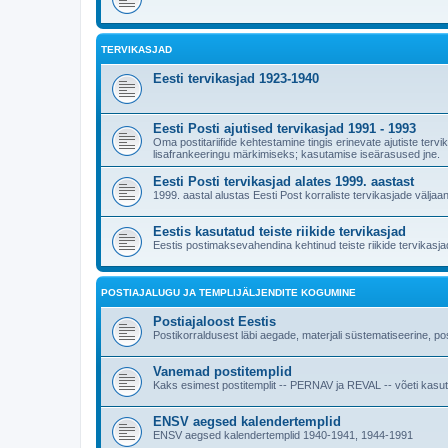
TERVIKASJAD
Eesti tervikasjad 1923-1940
Eesti Posti ajutised tervikasjad 1991 - 1993
Oma postitariifide kehtestamine tingis erinevate ajutiste ter
lisafrankeeringu märkimiseks; kasutamise iseärasused jne.
Eesti Posti tervikasjad alates 1999. aastast
1999. aastal alustas Eesti Post korraliste tervikasjade väljaa
Eestis kasutatud teiste riikide tervikasjad
Eestis postimaksevahendina kehtinud teiste riikide tervikasjad 
POSTIAJALUGU JA TEMPLIJÄLJENDITE KOGUMINE
Postiajaloost Eestis
Postikorraldusest läbi aegade, materjali süstematiseerine, post
Vanemad postitemplid
Kaks esimest postitemplit -- PERNAV ja REVAL -- võeti kasutus
ENSV aegsed kalendertemplid
ENSV aegsed kalendertemplid 1940-1941, 1944-1991