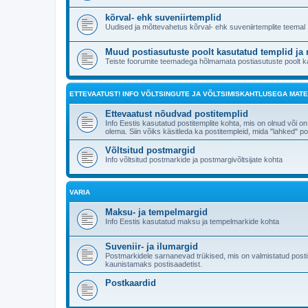
kõrval- ehk suveniirtemplid
Uudised ja mõttevahetus kõrval- ehk suveniirtemplite teemal
Muud postiasutuste poolt kasutatud templid ja
Teiste foorumite teemadega hõlmamata postiasutuste poolt kas
ETTEVAATUST! INFO VÕLTSINGUTE JA VÕLTSIMISKAHTLUSEGA MATE
Ettevaatust nõudvad postitemplid
Info Eestis kasutatud postitemplite kohta, mis on olnud või on
olema. Siin võiks käsitleda ka postitempleid, mida "lahked
Võltsitud postmargid
Info võltsitud postmarkide ja postmargivõltsijate kohta
VARIA
Maksu- ja tempelmargid
Info Eestis kasutatud maksu ja tempelmarkide kohta
Suveniir- ja ilumargid
Postmarkidele sarnanevad trükised, mis on valmistatud posti
kaunistamaks postisaadetist.
Postkaardid