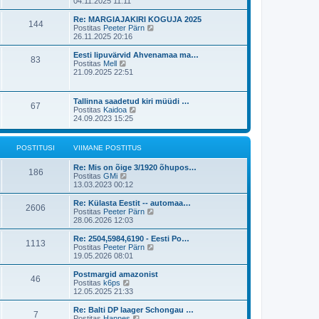
a
04.11.2025 11:11
t
i
i
a
p
i
t
t
o
Re: MARGIAJAKIRI KOGUJA 2025
m
144
u
a
s
V
Postitas
Peeter Pärn
a
s
v
t
a
26.11.2025 20:16
s
t
i
i
a
t
i
t
t
Eesti lipuvärvid Ahvenamaa ma…
p
83
m
u
a
V
Postitas
Mell
o
a
s
v
a
21.09.2025 22:51
s
s
t
i
a
t
t
i
t
i
p
m
a
t
Tallinna saadetud kiri müüdi …
o
a
67
v
u
V
Postitas
Kaidoa
s
s
i
s
a
24.09.2023 15:25
t
t
i
t
a
i
p
m
t
t
o
a
a
u
s
POSTITUSI
VIIMANE POSTITUS
s
v
s
t
t
i
t
i
p
Re: Mis on õige 3/1920 õhupos…
i
186
t
o
V
Postitas
GMi
m
u
s
a
13.03.2023 00:12
a
s
t
a
s
t
i
t
Re: Külasta Eestit -- automaa…
t
2606
t
a
V
Postitas
Peeter Pärn
p
u
v
a
28.06.2026 12:03
o
s
i
a
s
t
i
t
t
Re: 2504,5984,6190 - Eesti Po…
1113
m
a
i
V
Postitas
Peeter Pärn
a
v
t
a
19.05.2026 08:01
s
i
u
a
t
i
s
t
Postmargid amazonist
p
46
m
t
a
V
Postitas
k6ps
o
a
v
a
12.05.2025 21:33
s
s
i
a
t
t
i
t
Re: Balti DP laager Schongau …
i
p
7
m
a
V
Postitas
Hannes