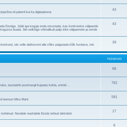
43
irjasõna nii paberil kui ka digitaalsena
43
eostada Eestiga. Jääb iga koguja enda otsustada, kas konkreetse väljaande
ogusse lisada. Siin eelkõige võimalikult palju infot väljaannete ja nende
39
sksed, siis selle alafoorumi alla võiks paigutada kõik huvitava, mis
TEEMASID
68
762
s, taustainfo postmargil kujutatu kohta, erimid ...
591
sti teenust Minu Mark
17
 kehtinud. Nendele markidele Eestis tehtud ületrükid.
6