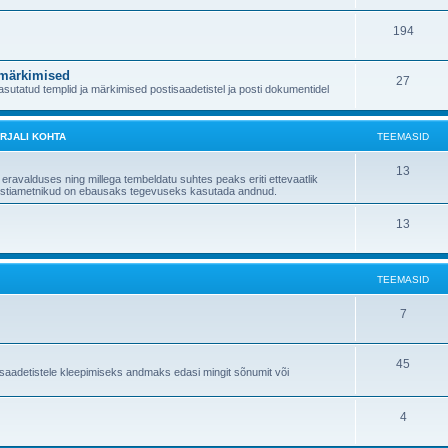
194
 märkimised
27
utatud templid ja märkimised postisaadetistel ja posti dokumentidel
RJALI KOHTA
TEEMASID
13
 eravalduses ning millega tembeldatu suhtes peaks eriti ettevaatlik
" postiametnikud on ebausaks tegevuseks kasutada andnud.
13
TEEMASID
7
45
saadetistele kleepimiseks andmaks edasi mingit sõnumit või
4