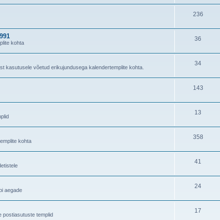
236
1991
36
lite kohta
34
ast kasutusele võetud erikujundusega kalendertemplite kohta.
143
13
plid
358
templite kohta
41
tistele
24
äbi aegade
17
e postiasutuste templid