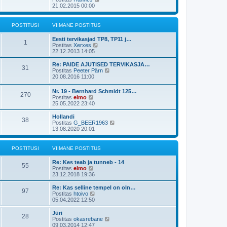
t
o
a
v
a
21.02.2015 00:00
u
s
s
i
a
s
t
t
i
t
t
i
p
m
a
POSTITUSI
VIIMANE POSTITUS
t
o
a
v
u
s
s
i
s
Eesti tervikasjad TP8, TP11 j…
t
t
i
1
V
t
Postitas
Xerxes
i
p
m
a
22.12.2013 14:05
t
o
a
a
u
s
s
t
s
Re: PAIDE AJUTISED TERVIKASJA…
t
t
31
a
t
V
Postitas
Peeter Pärn
i
p
v
a
20.08.2016 11:00
t
o
i
a
u
s
i
t
s
t
Nr. 19 - Bernhard Schmidt 125…
m
270
a
t
i
V
Postitas
elmo
a
v
t
a
25.05.2022 23:40
s
i
u
a
t
i
s
t
Hollandi
p
m
38
t
a
V
Postitas
G_BEER1963
o
a
v
a
13.08.2020 20:01
s
s
i
a
t
t
i
t
i
p
m
a
t
POSTITUSI
VIIMANE POSTITUS
o
a
v
u
s
s
i
s
t
Re: Kes teab ja tunneb - 14
t
i
55
t
i
V
Postitas
elmo
p
m
t
a
23.12.2018 19:36
o
a
u
a
s
s
s
t
Re: Kas selline tempel on oln…
t
t
97
t
a
V
Postitas
htoivo
i
p
v
a
05.04.2022 12:50
t
o
i
a
u
s
i
t
s
Jüri
t
28
m
a
t
V
Postitas
okasrebane
i
a
v
a
09.03.2014 12:47
t