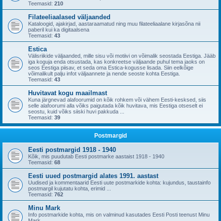
Teemasid:
210
Filateeliaalased väljaanded
Kataloogid, ajakirjad, aastaraamatud ning muu filateeliaalane kirjasõna nii
paberil kui ka digitaalsena
Teemasid:
43
Estica
Välisriikide väljaanded, mille sisu või motiivi on võimalik seostada Eestiga. Jääb
iga koguja enda otsustada, kas konkreetse väljaande puhul tema jaoks on
seos Eestiga piisav, et seda oma Estica-kogusse lisada. Siin eelkõige
võimalikult palju infot väljaannete ja nende seoste kohta Eestiga.
Teemasid:
43
Huvitavat kogu maailmast
Kuna järgnevad alafoorumid on kõik rohkem või vähem Eesti-kesksed, siis
selle alafoorumi alla võiks paigutada kõik huvitava, mis Eestiga otseselt ei
seostu, kuid võiks siiski huvi pakkuda ...
Teemasid:
39
Postmargid
Eesti postmargid 1918 - 1940
Kõik, mis puudutab Eesti postmarke aastaist 1918 - 1940
Teemasid:
68
Eesti uued postmargid alates 1991. aastast
Uudised ja kommentaarid Eesti uute postmarkide kohta: kujundus, taustainfo
postmargil kujutatu kohta, erimid ...
Teemasid:
762
Minu Mark
Info postmarkide kohta, mis on valminud kasutades Eesti Posti teenust Minu
Mark