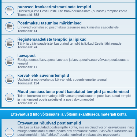
punased frankeerimismasinate templid
Uudised ja info Eesti Posti uute frankeerimasinate (punaste) templite kohta
Teemasid:
358
Postimaksu tasumise märkimised
Erinevad võimalused postmaksu tasumise märkimiseks saadetistele
Teemasid:
41
Registersaadetiste templid ja lipikud
Täht- ja väärtsaadetistel kasutatud templid ja lipikud Eestis läbi aegade
Teemasid:
24
laevapost
Eestiga seotud laevapost, laevade ja laevaposti vastu võtvate postiasutuste
templid
Teemasid:
17
kõrval- ehk suveniirtemplid
Uudised ja mõttevahetus kõrval- ehk suveniirtemplite teemal
Teemasid:
194
Muud postiasutuste poolt kasutatud templid ja märkimised
Teiste foorumite teemadega hõlmamata postiasutuste poolt kasutatud templid
ja märkimised postisaadetistel ja posti dokumentidel
Teemasid:
27
Ettevaatust! Info võltsingute ja võltsimiskahtlusega materjali kohta
Ettevaatust nõudvad postitemplid
Info Eestis kasutatud postitemplite kohta, mis on olnud või on eravalduses ning
millega tembeldatu suhtes peaks eriti ettevaatlik olema. Siin võiks käsitleda ka
postitempleid, mida "lahked" postiametnikud on ebausaks tegevuseks