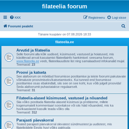
filateelia foorum
KKK
Registreeru
Logi sisse
O
Foorumi pealeht
t
Tänane kuupäev on 07.08.2026 18:33
s
filateelia.ee
i
Arvutid ja filateelia
Selle foorumi alla kõik uudised, küsimused, vastused ja hoiatused, mis
käsitlevad arvuti kasutamist filateeliainfo hankimisel: seesama foorum,
www.filateelia.ee
veeb, filateeliauudiste list ning samalaadsed infokanalid mujal.
Teemasid:
23
Proovi ja katseta
See alafoorum on mõeldud foorumisse postitamise ja teiste foorumi pakutavate
võimaluste proovimiseks/katsetamiseks. Kui tunned end foorumisse
postitamise osas ebakindlalt, siis see on see koht, kus võib julgelt proovida!
Seda alafoorumit puhastatakse regulaarselt.
Teemasid:
31
Filateelia-alased küsimused, vastused ja nõuanded
Siia võiks postitada filateelia-alaseid küsimusi ja probleeme, millele
kogenumatelt kommentaari soovitakse või siis häid nõuandeid, mis ka
huvikaaslastel kasulik teada võiks olla
Teemasid:
312
Parajasti päevakorral
Teated parajasti päevakorral olevatest sündmustest ja uudistest, mis
filatelistidele Eestis huvi võiks pakkuda