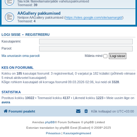
Siia kõik filateeliamaterjalide vahetuspakkumised
Teemasid:
39
AAGallery pakkumised
Netipoe AAGallery pakkumised (
https://sites.google.com/site/aamargid/
)
Teemasid:
4
LOGI SISSE
•
REGISTREERU
Kasutajanimi:
Parool:
Ma unustasin oma parooli
Mäleta mind
KES ON FOORUMIL
Kokku on
185
kasutajat foorumil: 3 registreeritud, 0 varjatut ja 182 külalist (põhineb viimase
5 minuti aktiivsetel kasutajatel)
Kõige rohkem kasutajaid oli korraga foorumil 09.03.2026 02:06, kui neid oli
3328
.
STATISTIKA
Postitusi kokku
10022
• Teemasid kokku
4137
• Liikmeid kokku
1223
• Meie uusim liige on
avera
Foorumi pealeht
Kõik kellaajad on
UTC+03:00
Arendas
phpBB
® Forum Software © phpBB Limited
Estonian translation by phpBB Eesti [Exabot] © 2008*-2025
Privaatsus
|
Kasutajatingimused