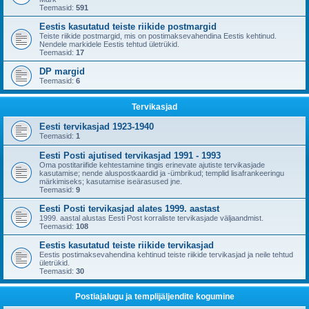
Teemasid:
591
Eestis kasutatud teiste riikide postmargid
Teiste riikide postmargid, mis on postimaksevahendina Eestis kehtinud.
Nendele markidele Eestis tehtud ületrükid.
Teemasid:
17
DP margid
Teemasid:
6
Tervikasjad
Eesti tervikasjad 1923-1940
Teemasid:
1
Eesti Posti ajutised tervikasjad 1991 - 1993
Oma postitariifide kehtestamine tingis erinevate ajutiste tervikasjade
kasutamise; nende aluspostkaardid ja -ümbrikud; templid lisafrankeeringu
märkimiseks; kasutamise iseärasused jne.
Teemasid:
9
Eesti Posti tervikasjad alates 1999. aastast
1999. aastal alustas Eesti Post korraliste tervikasjade väljaandmist.
Teemasid:
108
Eestis kasutatud teiste riikide tervikasjad
Eestis postimaksevahendina kehtinud teiste riikide tervikasjad ja neile tehtud
ületrükid.
Teemasid:
30
Postiajalugu ja templijäljendite kogumine