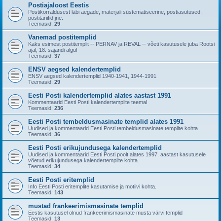
Postiajaloost Eestis
Postikorraldusest läbi aegade, materjali süstematiseerine, postiasutused,
postitariifid jne.
Teemasid:
29
Vanemad postitemplid
Kaks esimest postitemplit -- PERNAV ja REVAL -- võeti kasutusele juba Rootsi
ajal, 18. sajandi algul
Teemasid:
37
ENSV aegsed kalendertemplid
ENSV aegsed kalendertemplid 1940-1941, 1944-1991
Teemasid:
29
Eesti Posti kalendertemplid alates aastast 1991
Kommentaarid Eesti Posti kalendertemplite teemal
Teemasid:
236
Eesti Posti tembeldusmasinate templid alates 1991
Uudised ja kommentaarid Eesti Posti tembeldusmasinate templite kohta
Teemasid:
36
Eesti Posti erikujundusega kalendertemplid
Uudised ja kommentaarid Eesti Posti poolt alates 1997. aastast kasutusele
võetud erikujundusega kalendertemplite kohta.
Teemasid:
34
Eesti Posti eritemplid
Info Eesti Posti eritemplite kasutamise ja motiivi kohta.
Teemasid:
143
mustad frankeerimismasinate templid
Eestis kasutusel olnud frankeerimismasinate musta värvi templid
Teemasid:
13