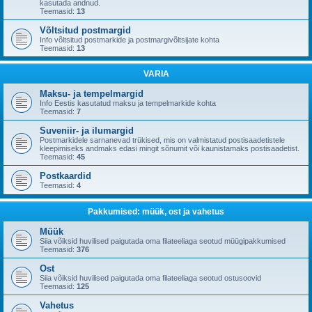
kasutada andnud.
Teemasid:
13
Võltsitud postmargid
Info võltsitud postmarkide ja postmargivõltsijate kohta
Teemasid:
13
VARIA
Maksu- ja tempelmargid
Info Eestis kasutatud maksu ja tempelmarkide kohta
Teemasid:
7
Suveniir- ja ilumargid
Postmarkidele sarnanevad trükised, mis on valmistatud postisaadetistele
kleepimiseks andmaks edasi mingit sõnumit või kaunistamaks postisaadetist.
Teemasid:
45
Postkaardid
Teemasid:
4
Pakkumised: müük, ost ja vahetus
Müük
Siia võiksid huvilised paigutada oma filateeliaga seotud müügipakkumised
Teemasid:
376
Ost
Siia võiksid huvilised paigutada oma filateeliaga seotud ostusoovid
Teemasid:
125
Vahetus