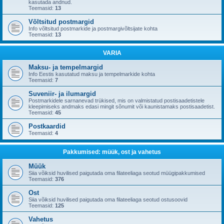
kasutada andnud.
Teemasid:
13
Võltsitud postmargid
Info võltsitud postmarkide ja postmargivõltsijate kohta
Teemasid:
13
VARIA
Maksu- ja tempelmargid
Info Eestis kasutatud maksu ja tempelmarkide kohta
Teemasid:
7
Suveniir- ja ilumargid
Postmarkidele sarnanevad trükised, mis on valmistatud postisaadetistele
kleepimiseks andmaks edasi mingit sõnumit või kaunistamaks postisaadetist.
Teemasid:
45
Postkaardid
Teemasid:
4
Pakkumised: müük, ost ja vahetus
Müük
Siia võiksid huvilised paigutada oma filateeliaga seotud müügipakkumised
Teemasid:
376
Ost
Siia võiksid huvilised paigutada oma filateeliaga seotud ostusoovid
Teemasid:
125
Vahetus