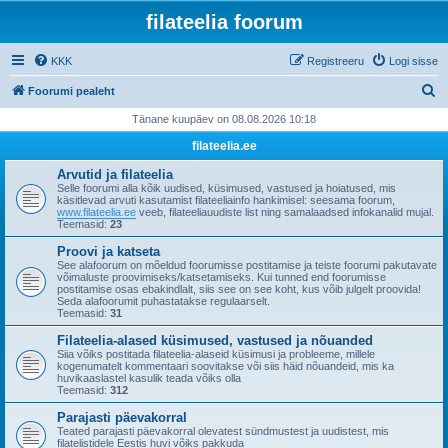
filateelia foorum
KKK
Registreeru
Logi sisse
O
Foorumi pealeht
t
Tänane kuupäev on 08.08.2026 10:18
s
filateelia.ee
i
Arvutid ja filateelia
Selle foorumi alla kõik uudised, küsimused, vastused ja hoiatused, mis
käsitlevad arvuti kasutamist filateeliainfo hankimisel: seesama foorum,
www.filateelia.ee
veeb, filateeliauudiste list ning samalaadsed infokanalid mujal.
Teemasid:
23
Proovi ja katseta
See alafoorum on mõeldud foorumisse postitamise ja teiste foorumi pakutavate
võimaluste proovimiseks/katsetamiseks. Kui tunned end foorumisse
postitamise osas ebakindlalt, siis see on see koht, kus võib julgelt proovida!
Seda alafoorumit puhastatakse regulaarselt.
Teemasid:
31
Filateelia-alased küsimused, vastused ja nõuanded
Siia võiks postitada filateelia-alaseid küsimusi ja probleeme, millele
kogenumatelt kommentaari soovitakse või siis häid nõuandeid, mis ka
huvikaaslastel kasulik teada võiks olla
Teemasid:
312
Parajasti päevakorral
Teated parajasti päevakorral olevatest sündmustest ja uudistest, mis
filatelistidele Eestis huvi võiks pakkuda