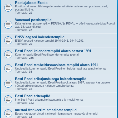
Postiajaloost Eestis
Postikorraldusest läbi aegade, materjali süstematiseerine, postiasutused,
postitariifid jne.
Teemasid:
29
Vanemad postitemplid
Kaks esimest postitemplit -- PERNAV ja REVAL -- võeti kasutusele juba Rootsi
ajal, 18. sajandi algul
Teemasid:
37
ENSV aegsed kalendertemplid
ENSV aegsed kalendertemplid 1940-1941, 1944-1991
Teemasid:
29
Eesti Posti kalendertemplid alates aastast 1991
Kommentaarid Eesti Posti kalendertemplite teemal
Teemasid:
236
Eesti Posti tembeldusmasinate templid alates 1991
Uudised ja kommentaarid Eesti Posti tembeldusmasinate templite kohta
Teemasid:
36
Eesti Posti erikujundusega kalendertemplid
Uudised ja kommentaarid Eesti Posti poolt alates 1997. aastast kasutusele
võetud erikujundusega kalendertemplite kohta.
Teemasid:
34
Eesti Posti eritemplid
Info Eesti Posti eritemplite kasutamise ja motiivi kohta.
Teemasid:
143
mustad frankeerimismasinate templid
Eestis kasutusel olnud frankeerimismasinate musta värvi templid
Teemasid:
13