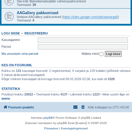
Siia kõik filateeliamaterjalide vahetuspakkumised
Teemasid:
39
AAGallery pakkumised
Netipoe AAGallery pakkumised (
https://sites.google.com/site/aamargid/
)
Teemasid:
4
LOGI SISSE
•
REGISTREERU
Kasutajanimi:
Parool:
Ma unustasin oma parooli
Mäleta mind
KES ON FOORUMIL
Kokku on
131
kasutajat foorumil: 2 registreeritud, 0 varjatut ja 129 külalist (põhineb viimase
5 minuti aktiivsetel kasutajatel)
Kõige rohkem kasutajaid oli korraga foorumil 09.03.2026 02:06, kui neid oli
3328
.
STATISTIKA
Postitusi kokku
10022
• Teemasid kokku
4137
• Liikmeid kokku
1223
• Meie uusim liige on
avera
Foorumi pealeht
Kõik kellaajad on
UTC+03:00
Arendas
phpBB
® Forum Software © phpBB Limited
Estonian translation by phpBB Eesti [Exabot] © 2008*-2025
Privaatsus
|
Kasutajatingimused