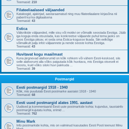
Teemasid:
210
Filateeliaalased väljaanded
Kataloogid, ajakirjad, aastaraamatud ning muu filateeliaalane kirjasõna nii
paberil kui ka digitaalsena
Teemasid:
43
Estica
Välisriikide väljaanded, mille sisu või motiivi on võimalik seostada Eestiga. Jääb
iga koguja enda otsustada, kas konkreetse väljaande puhul tema jaoks on
seos Eestiga piisav, et seda oma Estica-kogusse lisada. Siin eelkõige
võimalikult palju infot väljaannete ja nende seoste kohta Eestiga.
Teemasid:
43
Huvitavat kogu maailmast
Kuna järgnevad alafoorumid on kõik rohkem või vähem Eesti-kesksed, siis
selle alafoorumi alla võiks paigutada kõik huvitava, mis Eestiga otseselt ei
seostu, kuid võiks siiski huvi pakkuda ...
Teemasid:
39
Postmargid
Eesti postmargid 1918 - 1940
Kõik, mis puudutab Eesti postmarke aastaist 1918 - 1940
Teemasid:
68
Eesti uued postmargid alates 1991. aastast
Uudised ja kommentaarid Eesti uute postmarkide kohta: kujundus, taustainfo
postmargil kujutatu kohta, erimid ...
Teemasid:
762
Minu Mark
Info postmarkide kohta, mis on valminud kasutades Eesti Posti teenust Minu
Mark