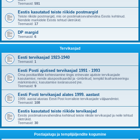
Teemasid:
591
Eestis kasutatud teiste riikide postmargid
Teiste riikide postmargid, mis on postimaksevahendina Eestis kehtinud.
Nendele markidele Eestis tehtud ületrükid.
Teemasid:
17
DP margid
Teemasid:
6
Tervikasjad
Eesti tervikasjad 1923-1940
Teemasid:
1
Eesti Posti ajutised tervikasjad 1991 - 1993
Oma postitariifide kehtestamine tingis erinevate ajutiste tervikasjade
kasutamise; nende aluspostkaardid ja -ümbrikud; templid lisafrankeeringu
märkimiseks; kasutamise iseärasused jne.
Teemasid:
9
Eesti Posti tervikasjad alates 1999. aastast
1999. aastal alustas Eesti Post korraliste tervikasjade väljaandmist.
Teemasid:
108
Eestis kasutatud teiste riikide tervikasjad
Eestis postimaksevahendina kehtinud teiste riikide tervikasjad ja neile tehtud
ületrükid.
Teemasid:
30
Postiajalugu ja templijäljendite kogumine