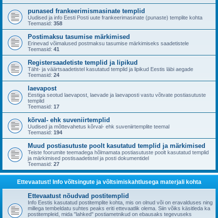
punased frankeerimismasinate templid
Uudised ja info Eesti Posti uute frankeerimasinate (punaste) templite kohta
Teemasid:
358
Postimaksu tasumise märkimised
Erinevad võimalused postmaksu tasumise märkimiseks saadetistele
Teemasid:
41
Registersaadetiste templid ja lipikud
Täht- ja väärtsaadetistel kasutatud templid ja lipikud Eestis läbi aegade
Teemasid:
24
laevapost
Eestiga seotud laevapost, laevade ja laevaposti vastu võtvate postiasutuste
templid
Teemasid:
17
kõrval- ehk suveniirtemplid
Uudised ja mõttevahetus kõrval- ehk suveniirtemplite teemal
Teemasid:
194
Muud postiasutuste poolt kasutatud templid ja märkimised
Teiste foorumite teemadega hõlmamata postiasutuste poolt kasutatud templid
ja märkimised postisaadetistel ja posti dokumentidel
Teemasid:
27
Ettevaatust! Info võltsingute ja võltsimiskahtlusega materjali kohta
Ettevaatust nõudvad postitemplid
Info Eestis kasutatud postitemplite kohta, mis on olnud või on eravalduses ning
millega tembeldatu suhtes peaks eriti ettevaatlik olema. Siin võiks käsitleda ka
postitempleid, mida "lahked" postiametnikud on ebausaks tegevuseks