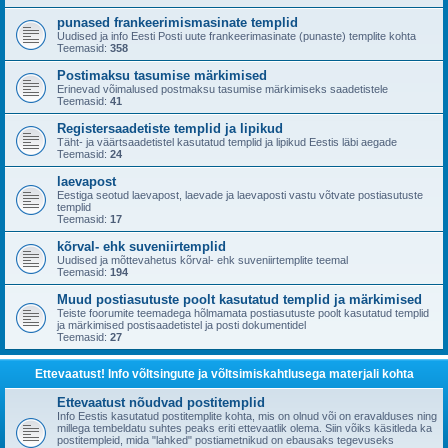
punased frankeerimismasinate templid
Uudised ja info Eesti Posti uute frankeerimasinate (punaste) templite kohta
Teemasid:
358
Postimaksu tasumise märkimised
Erinevad võimalused postmaksu tasumise märkimiseks saadetistele
Teemasid:
41
Registersaadetiste templid ja lipikud
Täht- ja väärtsaadetistel kasutatud templid ja lipikud Eestis läbi aegade
Teemasid:
24
laevapost
Eestiga seotud laevapost, laevade ja laevaposti vastu võtvate postiasutuste
templid
Teemasid:
17
kõrval- ehk suveniirtemplid
Uudised ja mõttevahetus kõrval- ehk suveniirtemplite teemal
Teemasid:
194
Muud postiasutuste poolt kasutatud templid ja märkimised
Teiste foorumite teemadega hõlmamata postiasutuste poolt kasutatud templid
ja märkimised postisaadetistel ja posti dokumentidel
Teemasid:
27
Ettevaatust! Info võltsingute ja võltsimiskahtlusega materjali kohta
Ettevaatust nõudvad postitemplid
Info Eestis kasutatud postitemplite kohta, mis on olnud või on eravalduses ning
millega tembeldatu suhtes peaks eriti ettevaatlik olema. Siin võiks käsitleda ka
postitempleid, mida "lahked" postiametnikud on ebausaks tegevuseks