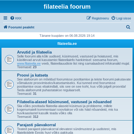
filateelia foorum
KKK
Registreeru
Logi sisse
O
Foorumi pealeht
t
Tänane kuupäev on 06.08.2026 19:14
s
filateelia.ee
i
Arvutid ja filateelia
Selle foorumi alla kõik uudised, küsimused, vastused ja hoiatused, mis
käsitlevad arvuti kasutamist filateeliainfo hankimisel: seesama foorum,
www.filateelia.ee
veeb, filateeliauudiste list ning samalaadsed infokanalid mujal.
Teemasid:
23
Proovi ja katseta
See alafoorum on mõeldud foorumisse postitamise ja teiste foorumi pakutavate
võimaluste proovimiseks/katsetamiseks. Kui tunned end foorumisse
postitamise osas ebakindlalt, siis see on see koht, kus võib julgelt proovida!
Seda alafoorumit puhastatakse regulaarselt.
Teemasid:
31
Filateelia-alased küsimused, vastused ja nõuanded
Siia võiks postitada filateelia-alaseid küsimusi ja probleeme, millele
kogenumatelt kommentaari soovitakse või siis häid nõuandeid, mis ka
huvikaaslastel kasulik teada võiks olla
Teemasid:
312
Parajasti päevakorral
Teated parajasti päevakorral olevatest sündmustest ja uudistest, mis
filatelistidele Eestis huvi võiks pakkuda