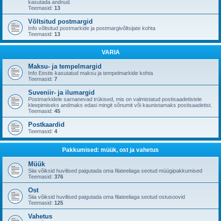
kasutada andnud.
Teemasid:
13
Võltsitud postmargid
Info võltsitud postmarkide ja postmargivõltsijate kohta
Teemasid:
13
VARIA
Maksu- ja tempelmargid
Info Eestis kasutatud maksu ja tempelmarkide kohta
Teemasid:
7
Suveniir- ja ilumargid
Postmarkidele sarnanevad trükised, mis on valmistatud postisaadetistele
kleepimiseks andmaks edasi mingit sõnumit või kaunistamaks postisaadetist.
Teemasid:
45
Postkaardid
Teemasid:
4
Pakkumised: müük, ost ja vahetus
Müük
Siia võiksid huvilised paigutada oma filateeliaga seotud müügipakkumised
Teemasid:
376
Ost
Siia võiksid huvilised paigutada oma filateeliaga seotud ostusoovid
Teemasid:
125
Vahetus