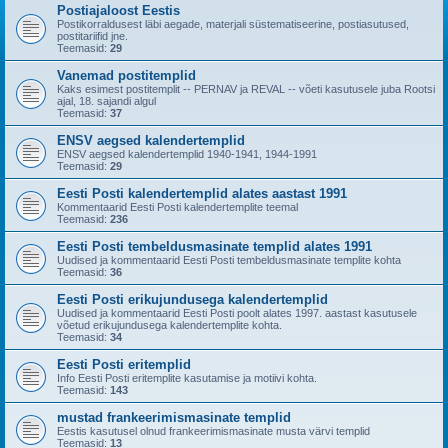
Postiajaloost Eestis
Postikorraldusest läbi aegade, materjali süstematiseerine, postiasutused,
postitariifid jne.
Teemasid:
29
Vanemad postitemplid
Kaks esimest postitemplit -- PERNAV ja REVAL -- võeti kasutusele juba Rootsi
ajal, 18. sajandi algul
Teemasid:
37
ENSV aegsed kalendertemplid
ENSV aegsed kalendertemplid 1940-1941, 1944-1991
Teemasid:
29
Eesti Posti kalendertemplid alates aastast 1991
Kommentaarid Eesti Posti kalendertemplite teemal
Teemasid:
236
Eesti Posti tembeldusmasinate templid alates 1991
Uudised ja kommentaarid Eesti Posti tembeldusmasinate templite kohta
Teemasid:
36
Eesti Posti erikujundusega kalendertemplid
Uudised ja kommentaarid Eesti Posti poolt alates 1997. aastast kasutusele
võetud erikujundusega kalendertemplite kohta.
Teemasid:
34
Eesti Posti eritemplid
Info Eesti Posti eritemplite kasutamise ja motiivi kohta.
Teemasid:
143
mustad frankeerimismasinate templid
Eestis kasutusel olnud frankeerimismasinate musta värvi templid
Teemasid:
13