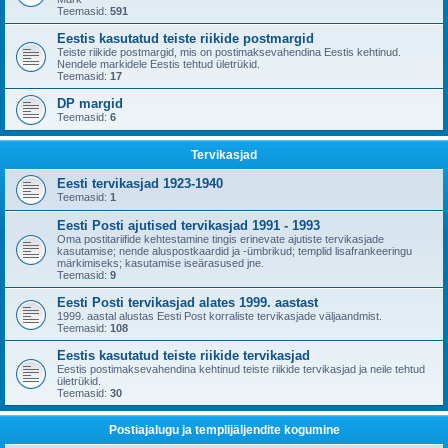
Teemasid:
591
Eestis kasutatud teiste riikide postmargid
Teiste riikide postmargid, mis on postimaksevahendina Eestis kehtinud.
Nendele markidele Eestis tehtud ületrükid.
Teemasid:
17
DP margid
Teemasid:
6
Tervikasjad
Eesti tervikasjad 1923-1940
Teemasid:
1
Eesti Posti ajutised tervikasjad 1991 - 1993
Oma postitariifide kehtestamine tingis erinevate ajutiste tervikasjade
kasutamise; nende aluspostkaardid ja -ümbrikud; templid lisafrankeeringu
märkimiseks; kasutamise iseärasused jne.
Teemasid:
9
Eesti Posti tervikasjad alates 1999. aastast
1999. aastal alustas Eesti Post korraliste tervikasjade väljaandmist.
Teemasid:
108
Eestis kasutatud teiste riikide tervikasjad
Eestis postimaksevahendina kehtinud teiste riikide tervikasjad ja neile tehtud
ületrükid.
Teemasid:
30
Postiajalugu ja templijäljendite kogumine