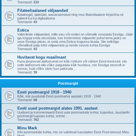
Teemasid:
210
Filateeliaalased väljaanded
Kataloogid, ajakirjad, aastaraamatud ning muu filateeliaalane kirjasõna nii
paberil kui ka digitaalsena
Teemasid:
43
Estica
Välisriikide väljaanded, mille sisu või motiivi on võimalik seostada Eestiga. Jääb
iga koguja enda otsustada, kas konkreetse väljaande puhul tema jaoks on
seos Eestiga piisav, et seda oma Estica-kogusse lisada. Siin eelkõige
võimalikult palju infot väljaannete ja nende seoste kohta Eestiga.
Teemasid:
43
Huvitavat kogu maailmast
Kuna järgnevad alafoorumid on kõik rohkem või vähem Eesti-kesksed, siis
selle alafoorumi alla võiks paigutada kõik huvitava, mis Eestiga otseselt ei
seostu, kuid võiks siiski huvi pakkuda ...
Teemasid:
39
Postmargid
Eesti postmargid 1918 - 1940
Kõik, mis puudutab Eesti postmarke aastaist 1918 - 1940
Teemasid:
68
Eesti uued postmargid alates 1991. aastast
Uudised ja kommentaarid Eesti uute postmarkide kohta: kujundus, taustainfo
postmargil kujutatu kohta, erimid ...
Teemasid:
762
Minu Mark
Info postmarkide kohta, mis on valminud kasutades Eesti Posti teenust Minu
Mark