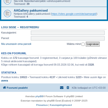
Siia kõik filateeliamaterjalide vahetuspakkumised
Teemasid:
39
AAGallery pakkumised
Netipoe AAGallery pakkumised (
https://sites.google.com/site/aamargid/
)
Teemasid:
4
LOGI SISSE
•
REGISTREERU
Kasutajanimi:
Parool:
Ma unustasin oma parooli
Mäleta mind
KES ON FOORUMIL
Kokku on
172
kasutajat foorumil: 3 registreeritud, 0 varjatut ja 169 külalist (põhineb viimase
5 minuti aktiivsetel kasutajatel)
Kõige rohkem kasutajaid oli korraga foorumil 09.03.2026 02:06, kui neid oli
3328
.
STATISTIKA
Postitusi kokku
10022
• Teemasid kokku
4137
• Liikmeid kokku
1223
• Meie uusim liige on
avera
Foorumi pealeht
Kõik kellaajad on
UTC+03:00
Arendas
phpBB
® Forum Software © phpBB Limited
Estonian translation by phpBB Eesti [Exabot] © 2008*-2025
Privaatsus
|
Kasutajatingimused