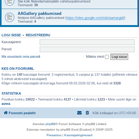
Siia kõik filateeliamaterjalide vahetuspakkumised
Teemasid:
39
AAGallery pakkumised
Netipoe AAGallery pakkumised (
https://sites.google.com/site/aamargid/
)
Teemasid:
4
LOGI SISSE
•
REGISTREERU
Kasutajanimi:
Parool:
Ma unustasin oma parooli
Mäleta mind
KES ON FOORUMIL
Kokku on
140
kasutajat foorumil: 3 registreeritud, 0 varjatut ja 137 külalist (põhineb viimase
5 minuti aktiivsetel kasutajatel)
Kõige rohkem kasutajaid oli korraga foorumil 09.03.2026 02:06, kui neid oli
3328
.
STATISTIKA
Postitusi kokku
10022
• Teemasid kokku
4137
• Liikmeid kokku
1223
• Meie uusim liige on
avera
Foorumi pealeht
Kõik kellaajad on
UTC+03:00
Arendas
phpBB
® Forum Software © phpBB Limited
Estonian translation by phpBB Eesti [Exabot] © 2008*-2025
Privaatsus
|
Kasutajatingimused