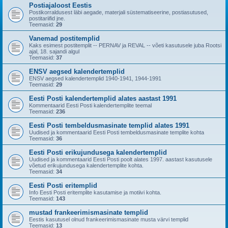
Postiajaloost Eestis
Postikorraldusest läbi aegade, materjali süstematiseerine, postiasutused,
postitariifid jne.
Teemasid:
29
Vanemad postitemplid
Kaks esimest postitemplit -- PERNAV ja REVAL -- võeti kasutusele juba Rootsi
ajal, 18. sajandi algul
Teemasid:
37
ENSV aegsed kalendertemplid
ENSV aegsed kalendertemplid 1940-1941, 1944-1991
Teemasid:
29
Eesti Posti kalendertemplid alates aastast 1991
Kommentaarid Eesti Posti kalendertemplite teemal
Teemasid:
236
Eesti Posti tembeldusmasinate templid alates 1991
Uudised ja kommentaarid Eesti Posti tembeldusmasinate templite kohta
Teemasid:
36
Eesti Posti erikujundusega kalendertemplid
Uudised ja kommentaarid Eesti Posti poolt alates 1997. aastast kasutusele
võetud erikujundusega kalendertemplite kohta.
Teemasid:
34
Eesti Posti eritemplid
Info Eesti Posti eritemplite kasutamise ja motiivi kohta.
Teemasid:
143
mustad frankeerimismasinate templid
Eestis kasutusel olnud frankeerimismasinate musta värvi templid
Teemasid:
13