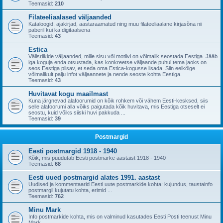
Teemasid:
210
Filateeliaalased väljaanded
Kataloogid, ajakirjad, aastaraamatud ning muu filateeliaalane kirjasõna nii
paberil kui ka digitaalsena
Teemasid:
43
Estica
Välisriikide väljaanded, mille sisu või motiivi on võimalik seostada Eestiga. Jääb
iga koguja enda otsustada, kas konkreetse väljaande puhul tema jaoks on
seos Eestiga piisav, et seda oma Estica-kogusse lisada. Siin eelkõige
võimalikult palju infot väljaannete ja nende seoste kohta Eestiga.
Teemasid:
43
Huvitavat kogu maailmast
Kuna järgnevad alafoorumid on kõik rohkem või vähem Eesti-kesksed, siis
selle alafoorumi alla võiks paigutada kõik huvitava, mis Eestiga otseselt ei
seostu, kuid võiks siiski huvi pakkuda ...
Teemasid:
39
Postmargid
Eesti postmargid 1918 - 1940
Kõik, mis puudutab Eesti postmarke aastaist 1918 - 1940
Teemasid:
68
Eesti uued postmargid alates 1991. aastast
Uudised ja kommentaarid Eesti uute postmarkide kohta: kujundus, taustainfo
postmargil kujutatu kohta, erimid ...
Teemasid:
762
Minu Mark
Info postmarkide kohta, mis on valminud kasutades Eesti Posti teenust Minu
Mark