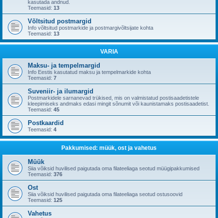
kasutada andnud.
Teemasid:
13
Võltsitud postmargid
Info võltsitud postmarkide ja postmargivõltsijate kohta
Teemasid:
13
VARIA
Maksu- ja tempelmargid
Info Eestis kasutatud maksu ja tempelmarkide kohta
Teemasid:
7
Suveniir- ja ilumargid
Postmarkidele sarnanevad trükised, mis on valmistatud postisaadetistele
kleepimiseks andmaks edasi mingit sõnumit või kaunistamaks postisaadetist.
Teemasid:
45
Postkaardid
Teemasid:
4
Pakkumised: müük, ost ja vahetus
Müük
Siia võiksid huvilised paigutada oma filateeliaga seotud müügipakkumised
Teemasid:
376
Ost
Siia võiksid huvilised paigutada oma filateeliaga seotud ostusoovid
Teemasid:
125
Vahetus