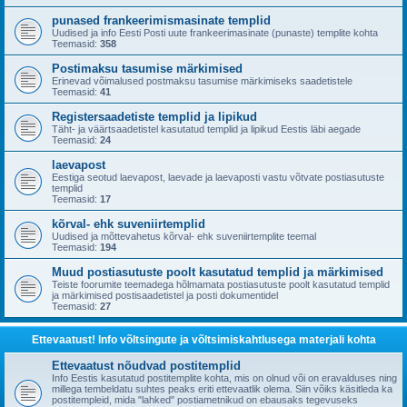
punased frankeerimismasinate templid
Uudised ja info Eesti Posti uute frankeerimasinate (punaste) templite kohta
Teemasid:
358
Postimaksu tasumise märkimised
Erinevad võimalused postmaksu tasumise märkimiseks saadetistele
Teemasid:
41
Registersaadetiste templid ja lipikud
Täht- ja väärtsaadetistel kasutatud templid ja lipikud Eestis läbi aegade
Teemasid:
24
laevapost
Eestiga seotud laevapost, laevade ja laevaposti vastu võtvate postiasutuste
templid
Teemasid:
17
kõrval- ehk suveniirtemplid
Uudised ja mõttevahetus kõrval- ehk suveniirtemplite teemal
Teemasid:
194
Muud postiasutuste poolt kasutatud templid ja märkimised
Teiste foorumite teemadega hõlmamata postiasutuste poolt kasutatud templid
ja märkimised postisaadetistel ja posti dokumentidel
Teemasid:
27
Ettevaatust! Info võltsingute ja võltsimiskahtlusega materjali kohta
Ettevaatust nõudvad postitemplid
Info Eestis kasutatud postitemplite kohta, mis on olnud või on eravalduses ning
millega tembeldatu suhtes peaks eriti ettevaatlik olema. Siin võiks käsitleda ka
postitempleid, mida "lahked" postiametnikud on ebausaks tegevuseks