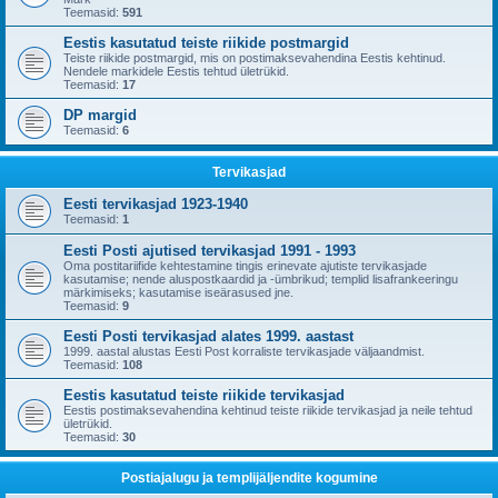
Teemasid:
591
Eestis kasutatud teiste riikide postmargid
Teiste riikide postmargid, mis on postimaksevahendina Eestis kehtinud.
Nendele markidele Eestis tehtud ületrükid.
Teemasid:
17
DP margid
Teemasid:
6
Tervikasjad
Eesti tervikasjad 1923-1940
Teemasid:
1
Eesti Posti ajutised tervikasjad 1991 - 1993
Oma postitariifide kehtestamine tingis erinevate ajutiste tervikasjade
kasutamise; nende aluspostkaardid ja -ümbrikud; templid lisafrankeeringu
märkimiseks; kasutamise iseärasused jne.
Teemasid:
9
Eesti Posti tervikasjad alates 1999. aastast
1999. aastal alustas Eesti Post korraliste tervikasjade väljaandmist.
Teemasid:
108
Eestis kasutatud teiste riikide tervikasjad
Eestis postimaksevahendina kehtinud teiste riikide tervikasjad ja neile tehtud
ületrükid.
Teemasid:
30
Postiajalugu ja templijäljendite kogumine