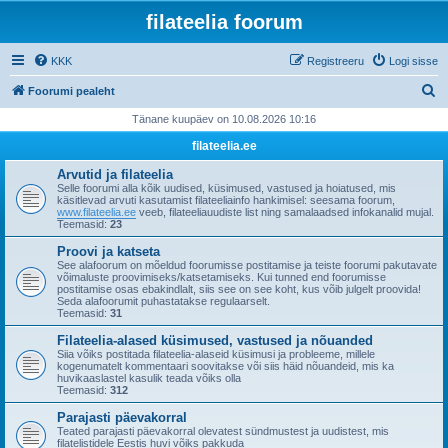
filateelia foorum
KKK
Registreeru
Logi sisse
O
Foorumi pealeht
t
Tänane kuupäev on 10.08.2026 10:16
s
filateelia.ee
i
Arvutid ja filateelia
Selle foorumi alla kõik uudised, küsimused, vastused ja hoiatused, mis
käsitlevad arvuti kasutamist filateeliainfo hankimisel: seesama foorum,
www.filateelia.ee
veeb, filateeliauudiste list ning samalaadsed infokanalid mujal.
Teemasid:
23
Proovi ja katseta
See alafoorum on mõeldud foorumisse postitamise ja teiste foorumi pakutavate
võimaluste proovimiseks/katsetamiseks. Kui tunned end foorumisse
postitamise osas ebakindlalt, siis see on see koht, kus võib julgelt proovida!
Seda alafoorumit puhastatakse regulaarselt.
Teemasid:
31
Filateelia-alased küsimused, vastused ja nõuanded
Siia võiks postitada filateelia-alaseid küsimusi ja probleeme, millele
kogenumatelt kommentaari soovitakse või siis häid nõuandeid, mis ka
huvikaaslastel kasulik teada võiks olla
Teemasid:
312
Parajasti päevakorral
Teated parajasti päevakorral olevatest sündmustest ja uudistest, mis
filatelistidele Eestis huvi võiks pakkuda