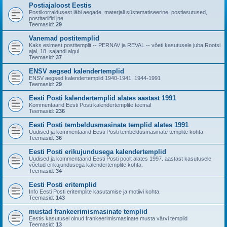
Postiajaloost Eestis
Postikorraldusest läbi aegade, materjali süstematiseerine, postiasutused,
postitariifid jne.
Teemasid:
29
Vanemad postitemplid
Kaks esimest postitemplit -- PERNAV ja REVAL -- võeti kasutusele juba Rootsi
ajal, 18. sajandi algul
Teemasid:
37
ENSV aegsed kalendertemplid
ENSV aegsed kalendertemplid 1940-1941, 1944-1991
Teemasid:
29
Eesti Posti kalendertemplid alates aastast 1991
Kommentaarid Eesti Posti kalendertemplite teemal
Teemasid:
236
Eesti Posti tembeldusmasinate templid alates 1991
Uudised ja kommentaarid Eesti Posti tembeldusmasinate templite kohta
Teemasid:
36
Eesti Posti erikujundusega kalendertemplid
Uudised ja kommentaarid Eesti Posti poolt alates 1997. aastast kasutusele
võetud erikujundusega kalendertemplite kohta.
Teemasid:
34
Eesti Posti eritemplid
Info Eesti Posti eritemplite kasutamise ja motiivi kohta.
Teemasid:
143
mustad frankeerimismasinate templid
Eestis kasutusel olnud frankeerimismasinate musta värvi templid
Teemasid:
13