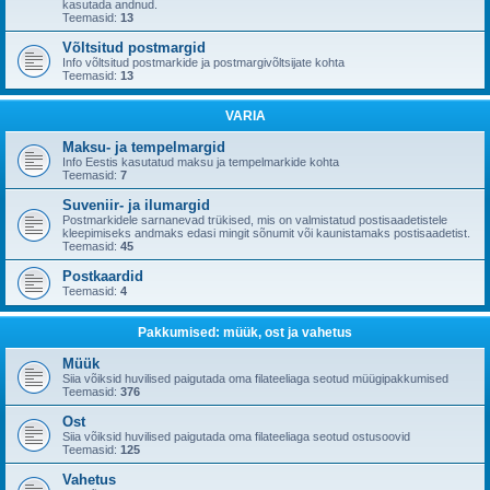
kasutada andnud.
Teemasid:
13
Võltsitud postmargid
Info võltsitud postmarkide ja postmargivõltsijate kohta
Teemasid:
13
VARIA
Maksu- ja tempelmargid
Info Eestis kasutatud maksu ja tempelmarkide kohta
Teemasid:
7
Suveniir- ja ilumargid
Postmarkidele sarnanevad trükised, mis on valmistatud postisaadetistele
kleepimiseks andmaks edasi mingit sõnumit või kaunistamaks postisaadetist.
Teemasid:
45
Postkaardid
Teemasid:
4
Pakkumised: müük, ost ja vahetus
Müük
Siia võiksid huvilised paigutada oma filateeliaga seotud müügipakkumised
Teemasid:
376
Ost
Siia võiksid huvilised paigutada oma filateeliaga seotud ostusoovid
Teemasid:
125
Vahetus