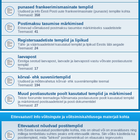
punased frankeerimismasinate templid
Uudised ja info Eesti Posti uute frankeerimasinate (punaste) templite kohta
Teemasid:
358
Postimaksu tasumise märkimised
Erinevad võimalused postmaksu tasumise märkimiseks saadetistele
Teemasid:
41
Registersaadetiste templid ja lipikud
Täht- ja väärtsaadetistel kasutatud templid ja lipikud Eestis läbi aegade
Teemasid:
24
laevapost
Eestiga seotud laevapost, laevade ja laevaposti vastu võtvate postiasutuste
templid
Teemasid:
17
kõrval- ehk suveniirtemplid
Uudised ja mõttevahetus kõrval- ehk suveniirtemplite teemal
Teemasid:
194
Muud postiasutuste poolt kasutatud templid ja märkimised
Teiste foorumite teemadega hõlmamata postiasutuste poolt kasutatud templid
ja märkimised postisaadetistel ja posti dokumentidel
Teemasid:
27
Ettevaatust! Info võltsingute ja võltsimiskahtlusega materjali kohta
Ettevaatust nõudvad postitemplid
Info Eestis kasutatud postitemplite kohta, mis on olnud või on eravalduses ning
millega tembeldatu suhtes peaks eriti ettevaatlik olema. Siin võiks käsitleda ka
postitempleid, mida "lahked" postiametnikud on ebausaks tegevuseks