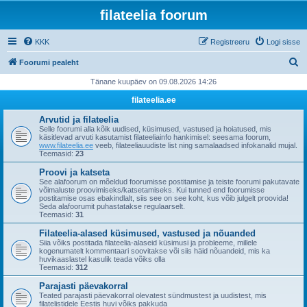
filateelia foorum
KKK
Registreeru
Logi sisse
O
Foorumi pealeht
t
Tänane kuupäev on 09.08.2026 14:26
s
filateelia.ee
i
Arvutid ja filateelia
Selle foorumi alla kõik uudised, küsimused, vastused ja hoiatused, mis
käsitlevad arvuti kasutamist filateeliainfo hankimisel: seesama foorum,
www.filateelia.ee
veeb, filateeliauudiste list ning samalaadsed infokanalid mujal.
Teemasid:
23
Proovi ja katseta
See alafoorum on mõeldud foorumisse postitamise ja teiste foorumi pakutavate
võimaluste proovimiseks/katsetamiseks. Kui tunned end foorumisse
postitamise osas ebakindlalt, siis see on see koht, kus võib julgelt proovida!
Seda alafoorumit puhastatakse regulaarselt.
Teemasid:
31
Filateelia-alased küsimused, vastused ja nõuanded
Siia võiks postitada filateelia-alaseid küsimusi ja probleeme, millele
kogenumatelt kommentaari soovitakse või siis häid nõuandeid, mis ka
huvikaaslastel kasulik teada võiks olla
Teemasid:
312
Parajasti päevakorral
Teated parajasti päevakorral olevatest sündmustest ja uudistest, mis
filatelistidele Eestis huvi võiks pakkuda