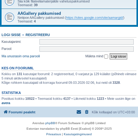
Siia kõik filateeliamaterjalide vahetuspakkumised
Teemasid:
39
AAGallery pakkumised
Netipoe AAGallery pakkumised (
https://sites.google.com/site/aamargid/
)
Teemasid:
4
LOGI SISSE
•
REGISTREERU
Kasutajanimi:
Parool:
Ma unustasin oma parooli
Mäleta mind
KES ON FOORUMIL
Kokku on
131
kasutajat foorumil: 2 registreeritud, 0 varjatut ja 129 külalist (põhineb viimase
5 minuti aktiivsetel kasutajatel)
Kõige rohkem kasutajaid oli korraga foorumil 09.03.2026 02:06, kui neid oli
3328
.
STATISTIKA
Postitusi kokku
10022
• Teemasid kokku
4137
• Liikmeid kokku
1223
• Meie uusim liige on
avera
Foorumi pealeht
Kõik kellaajad on
UTC+03:00
Arendas
phpBB
® Forum Software © phpBB Limited
Estonian translation by phpBB Eesti [Exabot] © 2008*-2025
Privaatsus
|
Kasutajatingimused