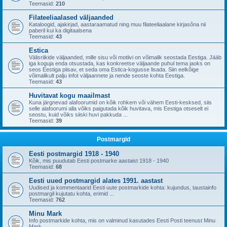
Teemasid:
210
Filateeliaalased väljaanded
Kataloogid, ajakirjad, aastaraamatud ning muu filateeliaalane kirjasõna nii
paberil kui ka digitaalsena
Teemasid:
43
Estica
Välisriikide väljaanded, mille sisu või motiivi on võimalik seostada Eestiga. Jääb
iga koguja enda otsustada, kas konkreetse väljaande puhul tema jaoks on
seos Eestiga piisav, et seda oma Estica-kogusse lisada. Siin eelkõige
võimalikult palju infot väljaannete ja nende seoste kohta Eestiga.
Teemasid:
43
Huvitavat kogu maailmast
Kuna järgnevad alafoorumid on kõik rohkem või vähem Eesti-kesksed, siis
selle alafoorumi alla võiks paigutada kõik huvitava, mis Eestiga otseselt ei
seostu, kuid võiks siiski huvi pakkuda ...
Teemasid:
39
Postmargid
Eesti postmargid 1918 - 1940
Kõik, mis puudutab Eesti postmarke aastaist 1918 - 1940
Teemasid:
68
Eesti uued postmargid alates 1991. aastast
Uudised ja kommentaarid Eesti uute postmarkide kohta: kujundus, taustainfo
postmargil kujutatu kohta, erimid ...
Teemasid:
762
Minu Mark
Info postmarkide kohta, mis on valminud kasutades Eesti Posti teenust Minu
Mark