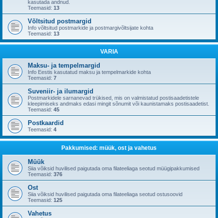
kasutada andnud.
Teemasid:
13
Võltsitud postmargid
Info võltsitud postmarkide ja postmargivõltsijate kohta
Teemasid:
13
VARIA
Maksu- ja tempelmargid
Info Eestis kasutatud maksu ja tempelmarkide kohta
Teemasid:
7
Suveniir- ja ilumargid
Postmarkidele sarnanevad trükised, mis on valmistatud postisaadetistele
kleepimiseks andmaks edasi mingit sõnumit või kaunistamaks postisaadetist.
Teemasid:
45
Postkaardid
Teemasid:
4
Pakkumised: müük, ost ja vahetus
Müük
Siia võiksid huvilised paigutada oma filateeliaga seotud müügipakkumised
Teemasid:
376
Ost
Siia võiksid huvilised paigutada oma filateeliaga seotud ostusoovid
Teemasid:
125
Vahetus