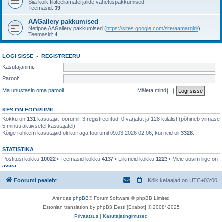
Siia kõik filateeliamaterjalide vahetuspakkumised
Teemasid:
39
AAGallery pakkumised
Netipoe AAGallery pakkumised (
https://sites.google.com/site/aamargid/
)
Teemasid:
4
LOGI SISSE
•
REGISTREERU
Kasutajanimi:
Parool:
Ma unustasin oma parooli
Mäleta mind
KES ON FOORUMIL
Kokku on
131
kasutajat foorumil: 3 registreeritud, 0 varjatut ja 128 külalist (põhineb viimase
5 minuti aktiivsetel kasutajatel)
Kõige rohkem kasutajaid oli korraga foorumil 09.03.2026 02:06, kui neid oli
3328
.
STATISTIKA
Postitusi kokku
10022
• Teemasid kokku
4137
• Liikmeid kokku
1223
• Meie uusim liige on
avera
Foorumi pealeht
Kõik kellaajad on
UTC+03:00
Arendas
phpBB
® Forum Software © phpBB Limited
Estonian translation by phpBB Eesti [Exabot] © 2008*-2025
Privaatsus
|
Kasutajatingimused