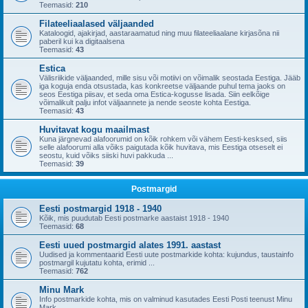
Teemasid:
210
Filateeliaalased väljaanded
Kataloogid, ajakirjad, aastaraamatud ning muu filateeliaalane kirjasõna nii
paberil kui ka digitaalsena
Teemasid:
43
Estica
Välisriikide väljaanded, mille sisu või motiivi on võimalik seostada Eestiga. Jääb
iga koguja enda otsustada, kas konkreetse väljaande puhul tema jaoks on
seos Eestiga piisav, et seda oma Estica-kogusse lisada. Siin eelkõige
võimalikult palju infot väljaannete ja nende seoste kohta Eestiga.
Teemasid:
43
Huvitavat kogu maailmast
Kuna järgnevad alafoorumid on kõik rohkem või vähem Eesti-kesksed, siis
selle alafoorumi alla võiks paigutada kõik huvitava, mis Eestiga otseselt ei
seostu, kuid võiks siiski huvi pakkuda ...
Teemasid:
39
Postmargid
Eesti postmargid 1918 - 1940
Kõik, mis puudutab Eesti postmarke aastaist 1918 - 1940
Teemasid:
68
Eesti uued postmargid alates 1991. aastast
Uudised ja kommentaarid Eesti uute postmarkide kohta: kujundus, taustainfo
postmargil kujutatu kohta, erimid ...
Teemasid:
762
Minu Mark
Info postmarkide kohta, mis on valminud kasutades Eesti Posti teenust Minu
Mark