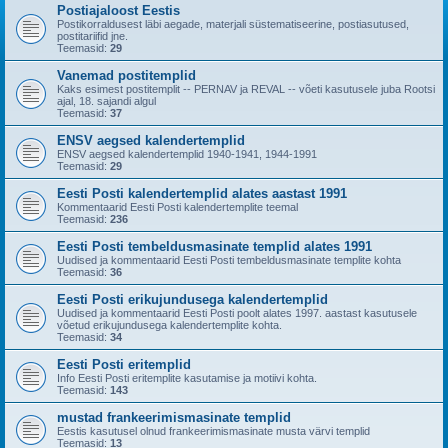
Postiajaloost Eestis
Postikorraldusest läbi aegade, materjali süstematiseerine, postiasutused,
postitariifid jne.
Teemasid:
29
Vanemad postitemplid
Kaks esimest postitemplit -- PERNAV ja REVAL -- võeti kasutusele juba Rootsi
ajal, 18. sajandi algul
Teemasid:
37
ENSV aegsed kalendertemplid
ENSV aegsed kalendertemplid 1940-1941, 1944-1991
Teemasid:
29
Eesti Posti kalendertemplid alates aastast 1991
Kommentaarid Eesti Posti kalendertemplite teemal
Teemasid:
236
Eesti Posti tembeldusmasinate templid alates 1991
Uudised ja kommentaarid Eesti Posti tembeldusmasinate templite kohta
Teemasid:
36
Eesti Posti erikujundusega kalendertemplid
Uudised ja kommentaarid Eesti Posti poolt alates 1997. aastast kasutusele
võetud erikujundusega kalendertemplite kohta.
Teemasid:
34
Eesti Posti eritemplid
Info Eesti Posti eritemplite kasutamise ja motiivi kohta.
Teemasid:
143
mustad frankeerimismasinate templid
Eestis kasutusel olnud frankeerimismasinate musta värvi templid
Teemasid:
13