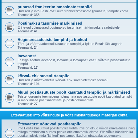
punased frankeerimismasinate templid
Uudised ja info Eesti Posti uute frankeerimasinate (punaste) templite kohta
Teemasid:
358
Postimaksu tasumise märkimised
Erinevad võimalused postmaksu tasumise märkimiseks saadetistele
Teemasid:
41
Registersaadetiste templid ja lipikud
Täht- ja väärtsaadetistel kasutatud templid ja lipikud Eestis läbi aegade
Teemasid:
24
laevapost
Eestiga seotud laevapost, laevade ja laevaposti vastu võtvate postiasutuste
templid
Teemasid:
17
kõrval- ehk suveniirtemplid
Uudised ja mõttevahetus kõrval- ehk suveniirtemplite teemal
Teemasid:
194
Muud postiasutuste poolt kasutatud templid ja märkimised
Teiste foorumite teemadega hõlmamata postiasutuste poolt kasutatud templid
ja märkimised postisaadetistel ja posti dokumentidel
Teemasid:
27
Ettevaatust! Info võltsingute ja võltsimiskahtlusega materjali kohta
Ettevaatust nõudvad postitemplid
Info Eestis kasutatud postitemplite kohta, mis on olnud või on eravalduses ning
millega tembeldatu suhtes peaks eriti ettevaatlik olema. Siin võiks käsitleda ka
postitempleid, mida "lahked" postiametnikud on ebausaks tegevuseks