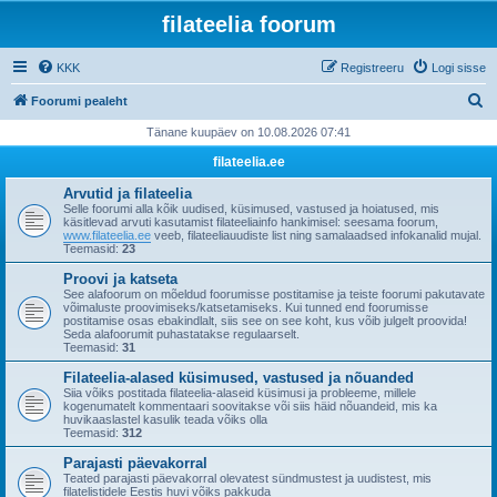
filateelia foorum
KKK
Registreeru
Logi sisse
O
Foorumi pealeht
t
Tänane kuupäev on 10.08.2026 07:41
s
filateelia.ee
i
Arvutid ja filateelia
Selle foorumi alla kõik uudised, küsimused, vastused ja hoiatused, mis
käsitlevad arvuti kasutamist filateeliainfo hankimisel: seesama foorum,
www.filateelia.ee
veeb, filateeliauudiste list ning samalaadsed infokanalid mujal.
Teemasid:
23
Proovi ja katseta
See alafoorum on mõeldud foorumisse postitamise ja teiste foorumi pakutavate
võimaluste proovimiseks/katsetamiseks. Kui tunned end foorumisse
postitamise osas ebakindlalt, siis see on see koht, kus võib julgelt proovida!
Seda alafoorumit puhastatakse regulaarselt.
Teemasid:
31
Filateelia-alased küsimused, vastused ja nõuanded
Siia võiks postitada filateelia-alaseid küsimusi ja probleeme, millele
kogenumatelt kommentaari soovitakse või siis häid nõuandeid, mis ka
huvikaaslastel kasulik teada võiks olla
Teemasid:
312
Parajasti päevakorral
Teated parajasti päevakorral olevatest sündmustest ja uudistest, mis
filatelistidele Eestis huvi võiks pakkuda