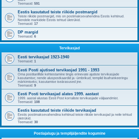
Teemasid:
591
Eestis kasutatud teiste riikide postmargid
Teiste riikide postmargid, mis on postimaksevahendina Eestis kehtinud.
Nendele markidele Eestis tehtud ületrükid.
Teemasid:
17
DP margid
Teemasid:
6
Tervikasjad
Eesti tervikasjad 1923-1940
Teemasid:
1
Eesti Posti ajutised tervikasjad 1991 - 1993
Oma postitariifide kehtestamine tingis erinevate ajutiste tervikasjade
kasutamise; nende aluspostkaardid ja -ümbrikud; templid lisafrankeeringu
märkimiseks; kasutamise iseärasused jne.
Teemasid:
9
Eesti Posti tervikasjad alates 1999. aastast
1999. aastal alustas Eesti Post korraliste tervikasjade väljaandmist.
Teemasid:
108
Eestis kasutatud teiste riikide tervikasjad
Eestis postimaksevahendina kehtinud teiste riikide tervikasjad ja neile tehtud
ületrükid.
Teemasid:
30
Postiajalugu ja templijäljendite kogumine