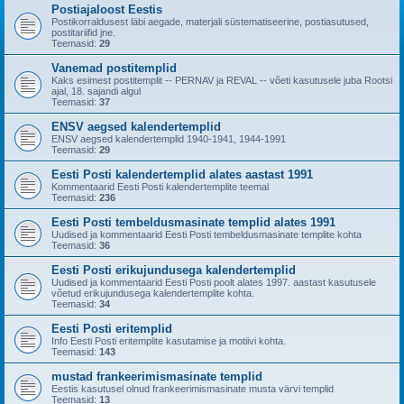
Postiajaloost Eestis
Postikorraldusest läbi aegade, materjali süstematiseerine, postiasutused,
postitariifid jne.
Teemasid:
29
Vanemad postitemplid
Kaks esimest postitemplit -- PERNAV ja REVAL -- võeti kasutusele juba Rootsi
ajal, 18. sajandi algul
Teemasid:
37
ENSV aegsed kalendertemplid
ENSV aegsed kalendertemplid 1940-1941, 1944-1991
Teemasid:
29
Eesti Posti kalendertemplid alates aastast 1991
Kommentaarid Eesti Posti kalendertemplite teemal
Teemasid:
236
Eesti Posti tembeldusmasinate templid alates 1991
Uudised ja kommentaarid Eesti Posti tembeldusmasinate templite kohta
Teemasid:
36
Eesti Posti erikujundusega kalendertemplid
Uudised ja kommentaarid Eesti Posti poolt alates 1997. aastast kasutusele
võetud erikujundusega kalendertemplite kohta.
Teemasid:
34
Eesti Posti eritemplid
Info Eesti Posti eritemplite kasutamise ja motiivi kohta.
Teemasid:
143
mustad frankeerimismasinate templid
Eestis kasutusel olnud frankeerimismasinate musta värvi templid
Teemasid:
13