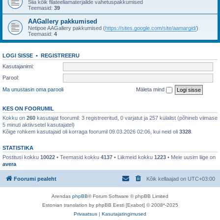
Siia kõik filateeliamaterjalide vahetuspakkumised
Teemasid:
39
AAGallery pakkumised
Netipoe AAGallery pakkumised (
https://sites.google.com/site/aamargid/
)
Teemasid:
4
LOGI SISSE
•
REGISTREERU
Kasutajanimi:
Parool:
Ma unustasin oma parooli
Mäleta mind
KES ON FOORUMIL
Kokku on
260
kasutajat foorumil: 3 registreeritud, 0 varjatut ja 257 külalist (põhineb viimase
5 minuti aktiivsetel kasutajatel)
Kõige rohkem kasutajaid oli korraga foorumil 09.03.2026 02:06, kui neid oli
3328
.
STATISTIKA
Postitusi kokku
10022
• Teemasid kokku
4137
• Liikmeid kokku
1223
• Meie uusim liige on
avera
Foorumi pealeht
Kõik kellaajad on
UTC+03:00
Arendas
phpBB
® Forum Software © phpBB Limited
Estonian translation by phpBB Eesti [Exabot] © 2008*-2025
Privaatsus
|
Kasutajatingimused