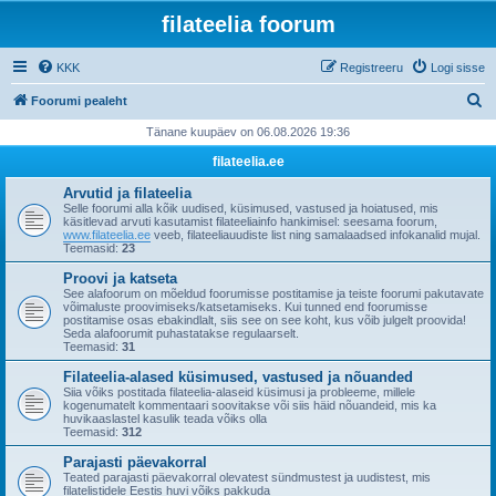
filateelia foorum
KKK
Registreeru
Logi sisse
O
Foorumi pealeht
t
Tänane kuupäev on 06.08.2026 19:36
s
filateelia.ee
i
Arvutid ja filateelia
Selle foorumi alla kõik uudised, küsimused, vastused ja hoiatused, mis
käsitlevad arvuti kasutamist filateeliainfo hankimisel: seesama foorum,
www.filateelia.ee
veeb, filateeliauudiste list ning samalaadsed infokanalid mujal.
Teemasid:
23
Proovi ja katseta
See alafoorum on mõeldud foorumisse postitamise ja teiste foorumi pakutavate
võimaluste proovimiseks/katsetamiseks. Kui tunned end foorumisse
postitamise osas ebakindlalt, siis see on see koht, kus võib julgelt proovida!
Seda alafoorumit puhastatakse regulaarselt.
Teemasid:
31
Filateelia-alased küsimused, vastused ja nõuanded
Siia võiks postitada filateelia-alaseid küsimusi ja probleeme, millele
kogenumatelt kommentaari soovitakse või siis häid nõuandeid, mis ka
huvikaaslastel kasulik teada võiks olla
Teemasid:
312
Parajasti päevakorral
Teated parajasti päevakorral olevatest sündmustest ja uudistest, mis
filatelistidele Eestis huvi võiks pakkuda