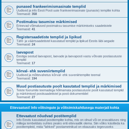
punased frankeerimismasinate templid
Uudised ja info Eesti Posti uute frankeerimasinate (punaste) templite kohta
Teemasid:
358
Postimaksu tasumise märkimised
Erinevad võimalused postmaksu tasumise märkimiseks saadetistele
Teemasid:
41
Registersaadetiste templid ja lipikud
Täht- ja väärtsaadetistel kasutatud templid ja lipikud Eestis läbi aegade
Teemasid:
24
laevapost
Eestiga seotud laevapost, laevade ja laevaposti vastu võtvate postiasutuste
templid
Teemasid:
17
kõrval- ehk suveniirtemplid
Uudised ja mõttevahetus kõrval- ehk suveniirtemplite teemal
Teemasid:
194
Muud postiasutuste poolt kasutatud templid ja märkimised
Teiste foorumite teemadega hõlmamata postiasutuste poolt kasutatud templid
ja märkimised postisaadetistel ja posti dokumentidel
Teemasid:
27
Ettevaatust! Info võltsingute ja võltsimiskahtlusega materjali kohta
Ettevaatust nõudvad postitemplid
Info Eestis kasutatud postitemplite kohta, mis on olnud või on eravalduses ning
millega tembeldatu suhtes peaks eriti ettevaatlik olema. Siin võiks käsitleda ka
postitempleid, mida "lahked" postiametnikud on ebausaks tegevuseks