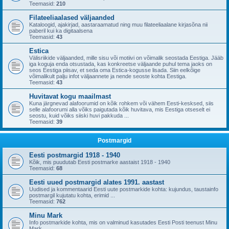
Teemasid:
210
Filateeliaalased väljaanded
Kataloogid, ajakirjad, aastaraamatud ning muu filateeliaalane kirjasõna nii
paberil kui ka digitaalsena
Teemasid:
43
Estica
Välisriikide väljaanded, mille sisu või motiivi on võimalik seostada Eestiga. Jääb
iga koguja enda otsustada, kas konkreetse väljaande puhul tema jaoks on
seos Eestiga piisav, et seda oma Estica-kogusse lisada. Siin eelkõige
võimalikult palju infot väljaannete ja nende seoste kohta Eestiga.
Teemasid:
43
Huvitavat kogu maailmast
Kuna järgnevad alafoorumid on kõik rohkem või vähem Eesti-kesksed, siis
selle alafoorumi alla võiks paigutada kõik huvitava, mis Eestiga otseselt ei
seostu, kuid võiks siiski huvi pakkuda ...
Teemasid:
39
Postmargid
Eesti postmargid 1918 - 1940
Kõik, mis puudutab Eesti postmarke aastaist 1918 - 1940
Teemasid:
68
Eesti uued postmargid alates 1991. aastast
Uudised ja kommentaarid Eesti uute postmarkide kohta: kujundus, taustainfo
postmargil kujutatu kohta, erimid ...
Teemasid:
762
Minu Mark
Info postmarkide kohta, mis on valminud kasutades Eesti Posti teenust Minu
Mark