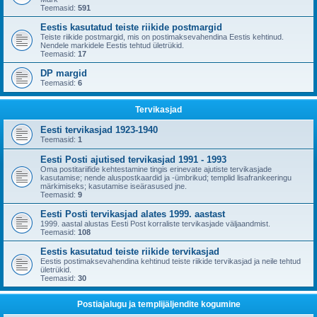
Teemasid:
591
Eestis kasutatud teiste riikide postmargid
Teiste riikide postmargid, mis on postimaksevahendina Eestis kehtinud.
Nendele markidele Eestis tehtud ületrükid.
Teemasid:
17
DP margid
Teemasid:
6
Tervikasjad
Eesti tervikasjad 1923-1940
Teemasid:
1
Eesti Posti ajutised tervikasjad 1991 - 1993
Oma postitariifide kehtestamine tingis erinevate ajutiste tervikasjade
kasutamise; nende aluspostkaardid ja -ümbrikud; templid lisafrankeeringu
märkimiseks; kasutamise iseärasused jne.
Teemasid:
9
Eesti Posti tervikasjad alates 1999. aastast
1999. aastal alustas Eesti Post korraliste tervikasjade väljaandmist.
Teemasid:
108
Eestis kasutatud teiste riikide tervikasjad
Eestis postimaksevahendina kehtinud teiste riikide tervikasjad ja neile tehtud
ületrükid.
Teemasid:
30
Postiajalugu ja templijäljendite kogumine