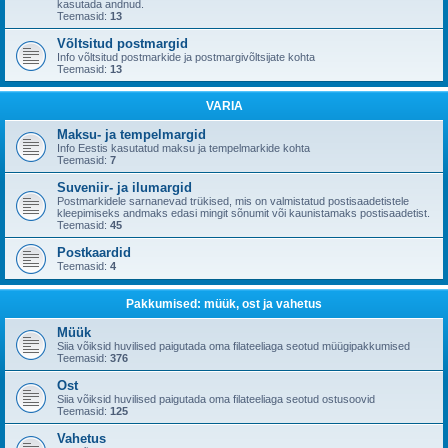
kasutada andnud.
Teemasid:
13
Võltsitud postmargid
Info võltsitud postmarkide ja postmargivõltsijate kohta
Teemasid:
13
VARIA
Maksu- ja tempelmargid
Info Eestis kasutatud maksu ja tempelmarkide kohta
Teemasid:
7
Suveniir- ja ilumargid
Postmarkidele sarnanevad trükised, mis on valmistatud postisaadetistele
kleepimiseks andmaks edasi mingit sõnumit või kaunistamaks postisaadetist.
Teemasid:
45
Postkaardid
Teemasid:
4
Pakkumised: müük, ost ja vahetus
Müük
Siia võiksid huvilised paigutada oma filateeliaga seotud müügipakkumised
Teemasid:
376
Ost
Siia võiksid huvilised paigutada oma filateeliaga seotud ostusoovid
Teemasid:
125
Vahetus