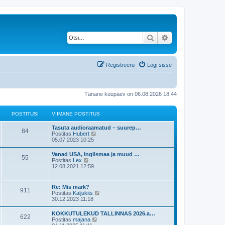
Otsi
Täiendatud otsing
Registreeru
Logi sisse
Tänane kuupäev on 06.08.2026 18:44
POSTITUSI
VIIMANE POSTITUS
Tasuta audioraamatud – suurep…
84
V
Postitas
Hubert
a
05.07.2023 10:25
a
t
Vanad USA, Inglismaa ja muud …
55
a
V
Postitas
Lex
v
a
12.08.2021 12:59
i
a
i
t
m
a
Re: Mis mark?
a
911
v
V
Postitas
Kaljukits
s
i
a
30.12.2023 11:18
t
i
a
p
m
t
o
KOKKUTULEKUD TALLINNAS 2026.a…
a
622
a
s
V
Postitas
majana
s
v
t