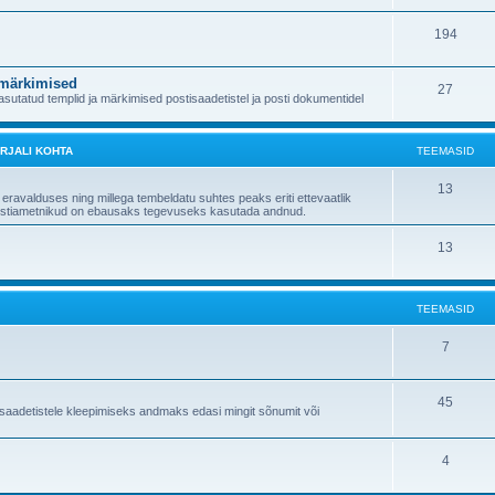
194
 märkimised
27
utatud templid ja märkimised postisaadetistel ja posti dokumentidel
RJALI KOHTA
TEEMASID
13
 eravalduses ning millega tembeldatu suhtes peaks eriti ettevaatlik
" postiametnikud on ebausaks tegevuseks kasutada andnud.
13
TEEMASID
7
45
saadetistele kleepimiseks andmaks edasi mingit sõnumit või
4