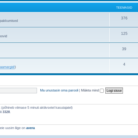
TEEMASID
376
gipakkumised
125
oovid
39
4
e/aamargid/
)
Ma unustasin oma parooli
|
Mäleta mind
st (põhineb viimase 5 minuti aktiivsetel kasutajatel)
li
3328
.
eie uusim liige on
avera