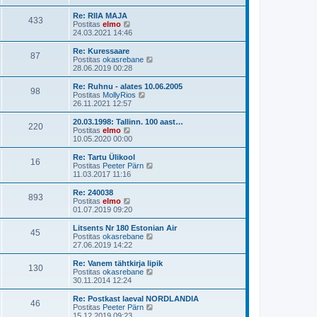
s
i
a
u
t
i
t
s
Re: RIIA MAJA
p
433
m
a
V
t
Postitas
elmo
o
a
v
a
24.03.2021 14:46
s
s
i
a
t
t
i
t
Re: Kuressaare
i
p
87
m
a
V
Postitas
okasrebane
t
o
a
v
a
28.06.2019 00:28
u
s
s
i
a
s
t
t
i
t
Re: Ruhnu - alates 10.06.2005
t
i
p
98
m
a
V
Postitas
MollyRios
t
o
a
v
a
26.11.2021 12:57
u
s
s
i
a
s
t
t
i
t
20.03.1998: Tallinn. 100 aast…
t
i
p
220
m
a
V
Postitas
elmo
t
o
a
v
a
10.05.2020 00:00
u
s
s
i
a
s
t
t
i
t
Re: Tartu Ülikool
t
i
p
16
m
a
V
Postitas
Peeter Pärn
t
o
a
v
a
11.03.2017 11:16
u
s
s
i
a
s
t
t
i
t
Re: 240038
t
i
p
893
m
a
V
Postitas
elmo
t
o
a
v
a
01.07.2019 09:20
u
s
s
i
a
s
t
t
i
t
Litsents Nr 180 Estonian Air
t
i
p
45
m
a
V
Postitas
okasrebane
t
o
a
v
a
27.06.2019 14:22
u
s
s
i
a
s
t
t
i
t
Re: Vanem tähtkirja lipik
t
i
p
130
m
a
V
Postitas
okasrebane
t
o
a
v
a
30.11.2014 12:24
u
s
s
i
a
s
t
t
i
t
Re: Postkast laeval NORDLANDIA
t
i
p
46
m
a
V
Postitas
Peeter Pärn
t
o
a
v
a
15.12.2019 09:23