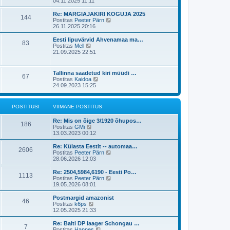
a
04.11.2025 11:11
t
i
i
a
p
i
t
t
o
Re: MARGIAJAKIRI KOGUJA 2025
m
144
u
a
s
V
Postitas
Peeter Pärn
a
s
v
t
a
26.11.2025 20:16
s
t
i
i
a
t
i
t
t
Eesti lipuvärvid Ahvenamaa ma…
p
83
m
u
a
V
Postitas
Mell
o
a
s
v
a
21.09.2025 22:51
s
s
t
i
a
t
t
i
t
i
p
m
a
t
Tallinna saadetud kiri müüdi …
o
a
67
v
u
V
Postitas
Kaidoa
s
s
i
s
a
24.09.2023 15:25
t
t
i
t
a
i
p
m
t
t
o
a
a
u
s
POSTITUSI
VIIMANE POSTITUS
s
v
s
t
t
i
t
i
p
Re: Mis on õige 3/1920 õhupos…
i
186
t
o
V
Postitas
GMi
m
u
s
a
13.03.2023 00:12
a
s
t
a
s
t
i
t
Re: Külasta Eestit -- automaa…
t
2606
t
a
V
Postitas
Peeter Pärn
p
u
v
a
28.06.2026 12:03
o
s
i
a
s
t
i
t
t
Re: 2504,5984,6190 - Eesti Po…
1113
m
a
i
V
Postitas
Peeter Pärn
a
v
t
a
19.05.2026 08:01
s
i
u
a
t
i
s
t
Postmargid amazonist
p
46
m
t
a
V
Postitas
k6ps
o
a
v
a
12.05.2025 21:33
s
s
i
a
t
t
i
t
Re: Balti DP laager Schongau …
i
p
7
m
a
V
Postitas
Hannes