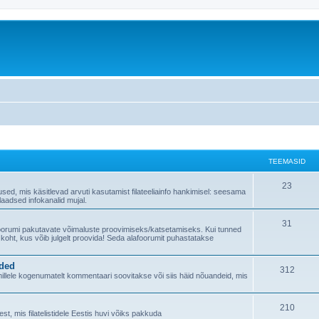
TEEMASID
23
used, mis käsitlevad arvuti kasutamist filateeliainfo hankimisel: seesama
alaadsed infokanalid mujal.
31
foorumi pakutavate võimaluste proovimiseks/katsetamiseks. Kui tunned
 koht, kus võib julgelt proovida! Seda alafoorumit puhastatakse
nded
312
, millele kogenumatelt kommentaari soovitakse või siis häid nõuandeid, mis
210
t, mis filatelistidele Eestis huvi võiks pakkuda