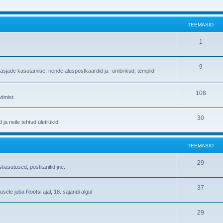
TEEMASID
1
9
vikasjade kasutamise; nende aluspostkaardid ja -ümbrikud; templid
108
ndmist.
30
ja neile tehtud ületrükid.
TEEMASID
29
iasutused, postitariifid jne.
37
ele juba Rootsi ajal, 18. sajandi algul
29