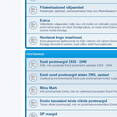
Filateeliaalased väljaanded
Kataloogid, ajakirjad, aastaraamatud ning muu filateeliaalane k
Estica
Välisriikide väljaanded, mille sisu või motiivi on võimalik s
puhul tema jaoks on seos Eestiga piisav, et seda oma Estica-k
seoste kohta Eestiga.
Huvitavat kogu maailmast
Kuna järgnevad alafoorumid on kõik rohkem või vähem Eesti-ke
Eestiga otseselt ei seostu, kuid võiks siiski huvi pakkuda ...
POSTMARGID
Eesti postmargid 1918 - 1940
Kõik, mis puudutab Eesti postmarke aastaist 1918 - 1940
Eesti uued postmargid alates 1991. aastast
Uudised ja kommentaarid Eesti uute postmarkide kohta: kujundu
Minu Mark
Info postmarkide kohta, mis on valminud kasutades Eesti Po
Eestis kasutatud teiste riikide postmargid
Teiste riikide postmargid, mis on postimaksevahendina Eestis
DP margid