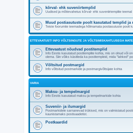
kõrval- ehk suveniirtemplid
Uudised ja mõttevahetus kõrval- ehk suveniirtemplite teemal
Muud postiasutuste poolt kasutatud templid ja
Teiste foorumite teemadega hõlmamata postiasutuste poolt kas
ETTEVAATUST! INFO VÕLTSINGUTE JA VÕLTSIMISKAHTLUSEGA MATE
Ettevaatust nõudvad postitemplid
Info Eestis kasutatud postitemplite kohta, mis on olnud või on
olema. Siin võiks käsitleda ka postitempleid, mida "lahked
Võltsitud postmargid
Info võltsitud postmarkide ja postmargivõltsijate kohta
VARIA
Maksu- ja tempelmargid
Info Eestis kasutatud maksu ja tempelmarkide kohta
Suveniir- ja ilumargid
Postmarkidele sarnanevad trükised, mis on valmistatud posti
kaunistamaks postisaadetist.
Postkaardid