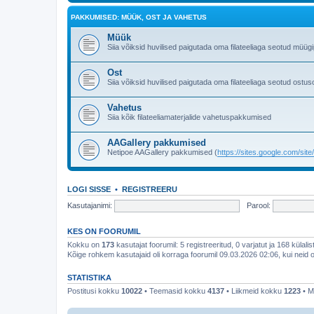
PAKKUMISED: MÜÜK, OST JA VAHETUS
Müük
Siia võiksid huvilised paigutada oma filateeliaga seotud müü
Ost
Siia võiksid huvilised paigutada oma filateeliaga seotud ostus
Vahetus
Siia kõik filateeliamaterjalide vahetuspakkumised
AAGallery pakkumised
Netipoe AAGallery pakkumised (
https://sites.google.com/sit
LOGI SISSE
•
REGISTREERU
Kasutajanimi:
Parool:
KES ON FOORUMIL
Kokku on
173
kasutajat foorumil: 5 registreeritud, 0 varjatut ja 168 külali
Kõige rohkem kasutajaid oli korraga foorumil 09.03.2026 02:06, kui neid o
STATISTIKA
Postitusi kokku
10022
• Teemasid kokku
4137
• Liikmeid kokku
1223
• M