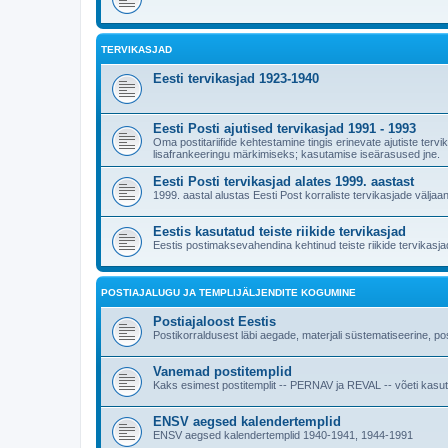
TERVIKASJAD
Eesti tervikasjad 1923-1940
Eesti Posti ajutised tervikasjad 1991 - 1993
Oma postitariifide kehtestamine tingis erinevate ajutiste ter
lisafrankeeringu märkimiseks; kasutamise iseärasused jne.
Eesti Posti tervikasjad alates 1999. aastast
1999. aastal alustas Eesti Post korraliste tervikasjade väljaa
Eestis kasutatud teiste riikide tervikasjad
Eestis postimaksevahendina kehtinud teiste riikide tervikasjad 
POSTIAJALUGU JA TEMPLIJÄLJENDITE KOGUMINE
Postiajaloost Eestis
Postikorraldusest läbi aegade, materjali süstematiseerine, post
Vanemad postitemplid
Kaks esimest postitemplit -- PERNAV ja REVAL -- võeti kasutus
ENSV aegsed kalendertemplid
ENSV aegsed kalendertemplid 1940-1941, 1944-1991