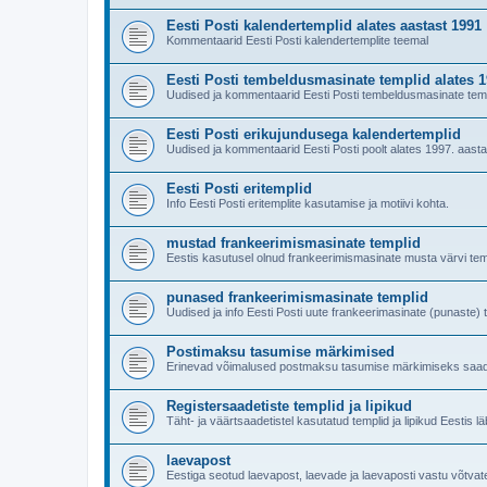
Eesti Posti kalendertemplid alates aastast 1991
Kommentaarid Eesti Posti kalendertemplite teemal
Eesti Posti tembeldusmasinate templid alates 
Uudised ja kommentaarid Eesti Posti tembeldusmasinate temp
Eesti Posti erikujundusega kalendertemplid
Uudised ja kommentaarid Eesti Posti poolt alates 1997. aast
Eesti Posti eritemplid
Info Eesti Posti eritemplite kasutamise ja motiivi kohta.
mustad frankeerimismasinate templid
Eestis kasutusel olnud frankeerimismasinate musta värvi tem
punased frankeerimismasinate templid
Uudised ja info Eesti Posti uute frankeerimasinate (punaste) 
Postimaksu tasumise märkimised
Erinevad võimalused postmaksu tasumise märkimiseks saade
Registersaadetiste templid ja lipikud
Täht- ja väärtsaadetistel kasutatud templid ja lipikud Eestis l
laevapost
Eestiga seotud laevapost, laevade ja laevaposti vastu võtvat