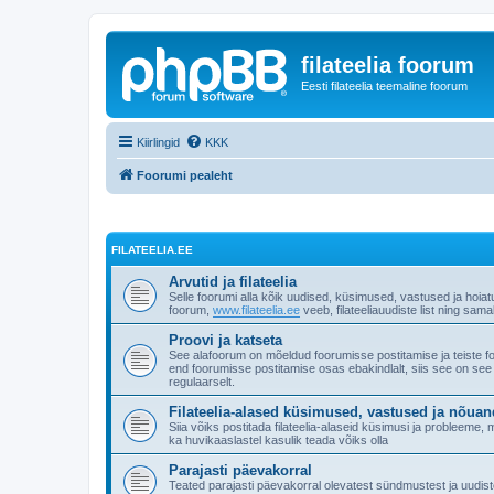
filateelia foorum
Eesti filateelia teemaline foorum
Kiirlingid
KKK
Foorumi pealeht
FILATEELIA.EE
Arvutid ja filateelia
Selle foorumi alla kõik uudised, küsimused, vastused ja hoiat
foorum,
www.filateelia.ee
veeb, filateeliauudiste list ning sam
Proovi ja katseta
See alafoorum on mõeldud foorumisse postitamise ja teiste 
end foorumisse postitamise osas ebakindlalt, siis see on see
regulaarselt.
Filateelia-alased küsimused, vastused ja nõua
Siia võiks postitada filateelia-alaseid küsimusi ja probleeme
ka huvikaaslastel kasulik teada võiks olla
Parajasti päevakorral
Teated parajasti päevakorral olevatest sündmustest ja uudistes