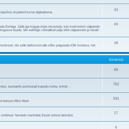
43
irjasõna nii paberil kui ka digitaalsena
43
eostada Eestiga. Jääb iga koguja enda otsustada, kas konkreetse väljaande
ogusse lisada. Siin eelkõige võimalikult palju infot väljaannete ja nende
39
sksed, siis selle alafoorumi alla võiks paigutada kõik huvitava, mis
TEEMASID
68
762
s, taustainfo postmargil kujutatu kohta, erimid ...
591
sti teenust Minu Mark
17
 kehtinud. Nendele markidele Eestis tehtud ületrükid.
6