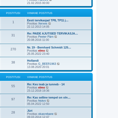
t
o
a
v
a
21.02.2015 00:00
u
s
s
i
a
s
t
t
i
t
t
i
p
m
a
POSTITUSI
VIIMANE POSTITUS
t
o
a
v
u
s
s
i
s
Eesti tervikasjad TP8, TP11 j…
t
t
i
1
V
t
Postitas
Xerxes
i
p
m
a
22.12.2013 14:05
t
o
a
a
u
s
s
t
s
Re: PAIDE AJUTISED TERVIKASJA…
t
t
31
a
t
V
Postitas
Peeter Pärn
i
p
v
a
20.08.2016 11:00
t
o
i
a
u
s
i
t
s
t
Nr. 19 - Bernhard Schmidt 125…
m
270
a
t
i
V
Postitas
elmo
a
v
t
a
25.05.2022 23:40
s
i
u
a
t
i
s
t
Hollandi
p
m
38
t
a
V
Postitas
G_BEER1963
o
a
v
a
13.08.2020 20:01
s
s
i
a
t
t
i
t
i
p
m
a
t
POSTITUSI
VIIMANE POSTITUS
o
a
v
u
s
s
i
s
t
Re: Kes teab ja tunneb - 14
t
i
55
t
i
V
Postitas
elmo
p
m
t
a
23.12.2018 19:36
o
a
u
a
s
s
s
t
Re: Kas selline tempel on oln…
t
t
97
t
a
V
Postitas
htoivo
i
p
v
a
05.04.2022 12:50
t
o
i
a
u
s
i
t
s
Jüri
t
28
m
a
t
V
Postitas
okasrebane
i
a
v
a
09.03.2014 12:47
t