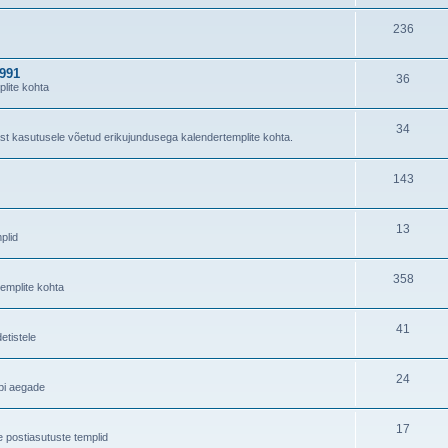
236
1991
36
lite kohta
34
ast kasutusele võetud erikujundusega kalendertemplite kohta.
143
13
plid
358
templite kohta
41
tistele
24
äbi aegade
17
e postiasutuste templid