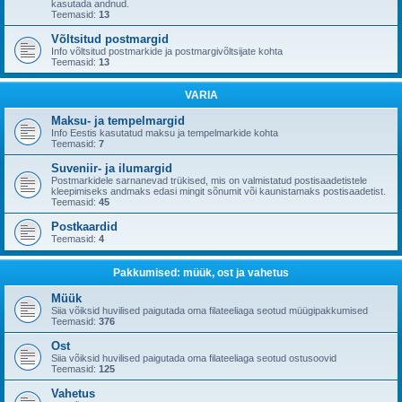
kasutada andnud.
Teemasid:
13
Võltsitud postmargid
Info võltsitud postmarkide ja postmargivõltsijate kohta
Teemasid:
13
VARIA
Maksu- ja tempelmargid
Info Eestis kasutatud maksu ja tempelmarkide kohta
Teemasid:
7
Suveniir- ja ilumargid
Postmarkidele sarnanevad trükised, mis on valmistatud postisaadetistele
kleepimiseks andmaks edasi mingit sõnumit või kaunistamaks postisaadetist.
Teemasid:
45
Postkaardid
Teemasid:
4
Pakkumised: müük, ost ja vahetus
Müük
Siia võiksid huvilised paigutada oma filateeliaga seotud müügipakkumised
Teemasid:
376
Ost
Siia võiksid huvilised paigutada oma filateeliaga seotud ostusoovid
Teemasid:
125
Vahetus