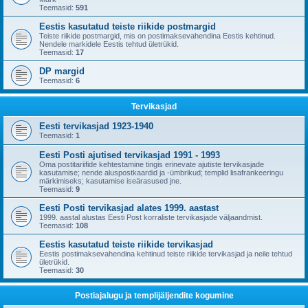
Teemasid:
591
Eestis kasutatud teiste riikide postmargid
Teiste riikide postmargid, mis on postimaksevahendina Eestis kehtinud.
Nendele markidele Eestis tehtud ületrükid.
Teemasid:
17
DP margid
Teemasid:
6
Tervikasjad
Eesti tervikasjad 1923-1940
Teemasid:
1
Eesti Posti ajutised tervikasjad 1991 - 1993
Oma postitariifide kehtestamine tingis erinevate ajutiste tervikasjade
kasutamise; nende aluspostkaardid ja -ümbrikud; templid lisafrankeeringu
märkimiseks; kasutamise iseärasused jne.
Teemasid:
9
Eesti Posti tervikasjad alates 1999. aastast
1999. aastal alustas Eesti Post korraliste tervikasjade väljaandmist.
Teemasid:
108
Eestis kasutatud teiste riikide tervikasjad
Eestis postimaksevahendina kehtinud teiste riikide tervikasjad ja neile tehtud
ületrükid.
Teemasid:
30
Postiajalugu ja templijäljendite kogumine