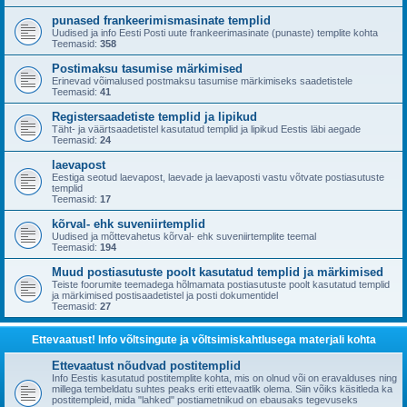
punased frankeerimismasinate templid
Uudised ja info Eesti Posti uute frankeerimasinate (punaste) templite kohta
Teemasid:
358
Postimaksu tasumise märkimised
Erinevad võimalused postmaksu tasumise märkimiseks saadetistele
Teemasid:
41
Registersaadetiste templid ja lipikud
Täht- ja väärtsaadetistel kasutatud templid ja lipikud Eestis läbi aegade
Teemasid:
24
laevapost
Eestiga seotud laevapost, laevade ja laevaposti vastu võtvate postiasutuste
templid
Teemasid:
17
kõrval- ehk suveniirtemplid
Uudised ja mõttevahetus kõrval- ehk suveniirtemplite teemal
Teemasid:
194
Muud postiasutuste poolt kasutatud templid ja märkimised
Teiste foorumite teemadega hõlmamata postiasutuste poolt kasutatud templid
ja märkimised postisaadetistel ja posti dokumentidel
Teemasid:
27
Ettevaatust! Info võltsingute ja võltsimiskahtlusega materjali kohta
Ettevaatust nõudvad postitemplid
Info Eestis kasutatud postitemplite kohta, mis on olnud või on eravalduses ning
millega tembeldatu suhtes peaks eriti ettevaatlik olema. Siin võiks käsitleda ka
postitempleid, mida "lahked" postiametnikud on ebausaks tegevuseks