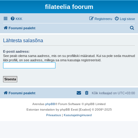
filateelia foorum
KKK
Registreeru
Logi sisse
O
Foorumi pealeht
t
Lähtesta salasõna
s
i
E-posti aadress:
See peab olema sama aadress, mis on su profiiliski määratud. Kui sa pole seda muutnud
läbi profiili, on see aadress, millega sa oma kasutaja registreerisid.
Foorumi pealeht
Kõik kellaajad on
UTC+03:00
Arendas
phpBB
® Forum Software © phpBB Limited
Estonian translation by phpBB Eesti [Exabot] © 2008*-2025
Privaatsus
|
Kasutajatingimused