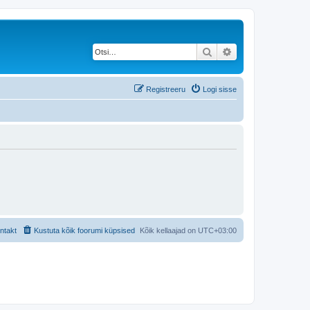
Otsi
Täiendatud otsing
Registreeru
Logi sisse
ntakt
Kustuta kõik foorumi küpsised
Kõik kellaajad on
UTC+03:00