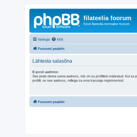
filateelia foorum
Eesti filateelia teemaline foorum
Kiirlingid
KKK
Foorumi pealeht
Lähtesta salasõna
E-posti aadress:
See peab olema sama aadress, mis on su profiiliski määratud. Kui sa 
profiili, on see aadress, millega sa oma kasutaja registreerisid.
Foorumi pealeht