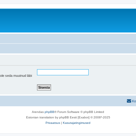
pole seda muutnud läbi
Ko
Arendas
phpBB
® Forum Software © phpBB Limited
Estonian translation by phpBB Eesti [Exabot] © 2008*-2025
Privaatsus
|
Kasutajatingimused