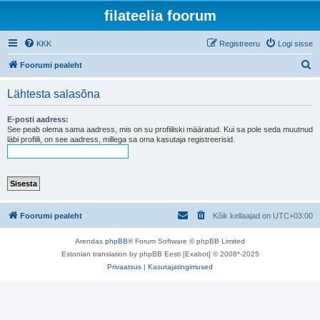
filateelia foorum
KKK
Registreeru
Logi sisse
O
Foorumi pealeht
t
Lähtesta salasõna
s
i
E-posti aadress:
See peab olema sama aadress, mis on su profiiliski määratud. Kui sa pole seda muutnud
läbi profiili, on see aadress, millega sa oma kasutaja registreerisid.
Foorumi pealeht
Kõik kellaajad on
UTC+03:00
Arendas
phpBB
® Forum Software © phpBB Limited
Estonian translation by phpBB Eesti [Exabot] © 2008*-2025
Privaatsus
|
Kasutajatingimused