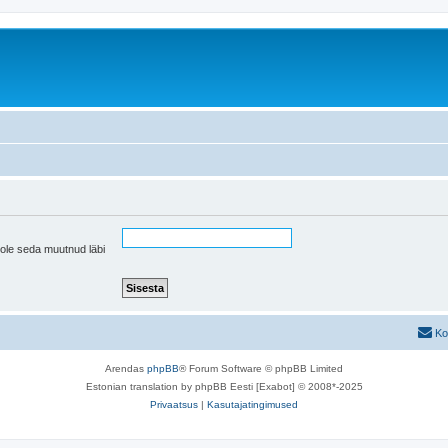
pole seda muutnud läbi
Ko
Arendas
phpBB
® Forum Software © phpBB Limited
Estonian translation by phpBB Eesti [Exabot] © 2008*-2025
Privaatsus
|
Kasutajatingimused