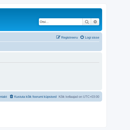
Otsi
Täiendatud otsing
Registreeru
Logi sisse
ntakt
Kustuta kõik foorumi küpsised
Kõik kellaajad on
UTC+03:00