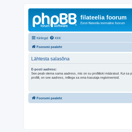
filateelia foorum
Eesti filateelia teemaline foorum
Kiirlingid
KKK
Foorumi pealeht
Lähtesta salasõna
E-posti aadress:
See peab olema sama aadress, mis on su profiiliski määratud. Kui sa 
profiili, on see aadress, millega sa oma kasutaja registreerisid.
Foorumi pealeht