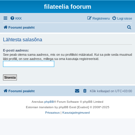
filateelia foorum
KKK
Registreeru
Logi sisse
O
Foorumi pealeht
t
Lähtesta salasõna
s
i
E-posti aadress:
See peab olema sama aadress, mis on su profiiliski määratud. Kui sa pole seda muutnud
läbi profiili, on see aadress, millega sa oma kasutaja registreerisid.
Foorumi pealeht
Kõik kellaajad on
UTC+03:00
Arendas
phpBB
® Forum Software © phpBB Limited
Estonian translation by phpBB Eesti [Exabot] © 2008*-2025
Privaatsus
|
Kasutajatingimused