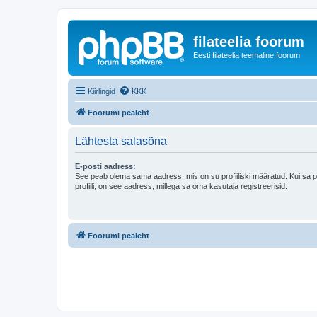
filateelia foorum
Eesti filateelia teemaline foorum
Kiirlingid
KKK
Foorumi pealeht
Lähtesta salasõna
E-posti aadress:
See peab olema sama aadress, mis on su profiiliski määratud. Kui sa 
profiili, on see aadress, millega sa oma kasutaja registreerisid.
Foorumi pealeht