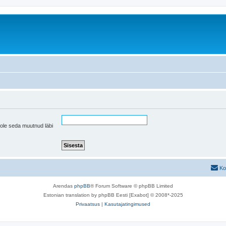
pole seda muutnud läbi
Ko
Arendas
phpBB
® Forum Software © phpBB Limited
Estonian translation by phpBB Eesti [Exabot] © 2008*-2025
Privaatsus
|
Kasutajatingimused