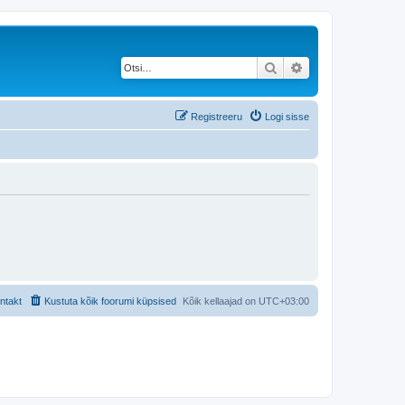
Otsi
Täiendatud otsing
Registreeru
Logi sisse
ntakt
Kustuta kõik foorumi küpsised
Kõik kellaajad on
UTC+03:00