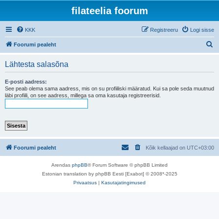
filateelia foorum
KKK
Registreeru
Logi sisse
O
Foorumi pealeht
t
Lähtesta salasõna
s
i
E-posti aadress:
See peab olema sama aadress, mis on su profiiliski määratud. Kui sa pole seda muutnud
läbi profiili, on see aadress, millega sa oma kasutaja registreerisid.
Foorumi pealeht
Kõik kellaajad on
UTC+03:00
Arendas
phpBB
® Forum Software © phpBB Limited
Estonian translation by phpBB Eesti [Exabot] © 2008*-2025
Privaatsus
|
Kasutajatingimused