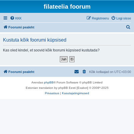
filateelia foorum
KKK
Registreeru
Logi sisse
O
Foorumi pealeht
t
Kustuta kõik foorumi küpsised
s
i
Kas oled kindel, et soovid kõik foorumi küpsised kustutada?
Foorumi pealeht
Kõik kellaajad on
UTC+03:00
Arendas
phpBB
® Forum Software © phpBB Limited
Estonian translation by phpBB Eesti [Exabot] © 2008*-2025
Privaatsus
|
Kasutajatingimused