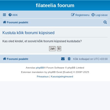
filateelia foorum
KKK
Registreeru
Logi sisse
O
Foorumi pealeht
t
Kustuta kõik foorumi küpsised
s
i
Kas oled kindel, et soovid kõik foorumi küpsised kustutada?
Foorumi pealeht
Kõik kellaajad on
UTC+03:00
Arendas
phpBB
® Forum Software © phpBB Limited
Estonian translation by phpBB Eesti [Exabot] © 2008*-2025
Privaatsus
|
Kasutajatingimused