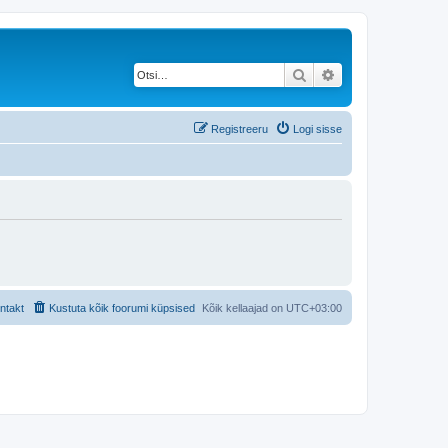
Otsi
Täiendatud otsing
Registreeru
Logi sisse
ntakt
Kustuta kõik foorumi küpsised
Kõik kellaajad on
UTC+03:00