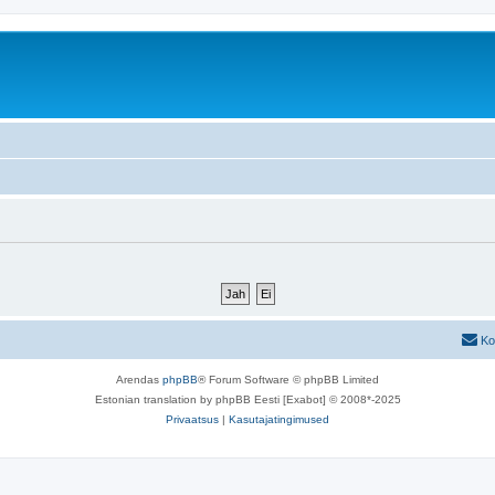
Ko
Arendas
phpBB
® Forum Software © phpBB Limited
Estonian translation by phpBB Eesti [Exabot] © 2008*-2025
Privaatsus
|
Kasutajatingimused