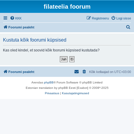
filateelia foorum
KKK
Registreeru
Logi sisse
O
Foorumi pealeht
t
Kustuta kõik foorumi küpsised
s
i
Kas oled kindel, et soovid kõik foorumi küpsised kustutada?
Foorumi pealeht
Kõik kellaajad on
UTC+03:00
Arendas
phpBB
® Forum Software © phpBB Limited
Estonian translation by phpBB Eesti [Exabot] © 2008*-2025
Privaatsus
|
Kasutajatingimused