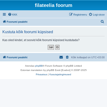
filateelia foorum
KKK
Registreeru
Logi sisse
O
Foorumi pealeht
t
Kustuta kõik foorumi küpsised
s
i
Kas oled kindel, et soovid kõik foorumi küpsised kustutada?
Foorumi pealeht
Kõik kellaajad on
UTC+03:00
Arendas
phpBB
® Forum Software © phpBB Limited
Estonian translation by phpBB Eesti [Exabot] © 2008*-2025
Privaatsus
|
Kasutajatingimused