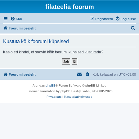
filateelia foorum
KKK
Registreeru
Logi sisse
O
Foorumi pealeht
t
Kustuta kõik foorumi küpsised
s
i
Kas oled kindel, et soovid kõik foorumi küpsised kustutada?
Foorumi pealeht
Kõik kellaajad on
UTC+03:00
Arendas
phpBB
® Forum Software © phpBB Limited
Estonian translation by phpBB Eesti [Exabot] © 2008*-2025
Privaatsus
|
Kasutajatingimused