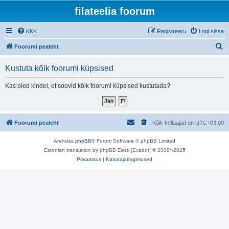
filateelia foorum
KKK
Registreeru
Logi sisse
O
Foorumi pealeht
t
Kustuta kõik foorumi küpsised
s
i
Kas oled kindel, et soovid kõik foorumi küpsised kustutada?
Foorumi pealeht
Kõik kellaajad on
UTC+03:00
Arendas
phpBB
® Forum Software © phpBB Limited
Estonian translation by phpBB Eesti [Exabot] © 2008*-2025
Privaatsus
|
Kasutajatingimused