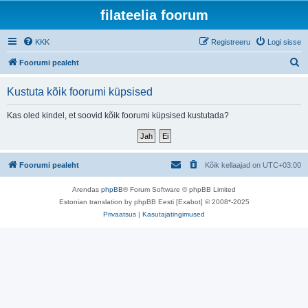
filateelia foorum
KKK
Registreeru
Logi sisse
O
Foorumi pealeht
t
Kustuta kõik foorumi küpsised
s
i
Kas oled kindel, et soovid kõik foorumi küpsised kustutada?
Foorumi pealeht
Kõik kellaajad on
UTC+03:00
Arendas
phpBB
® Forum Software © phpBB Limited
Estonian translation by phpBB Eesti [Exabot] © 2008*-2025
Privaatsus
|
Kasutajatingimused