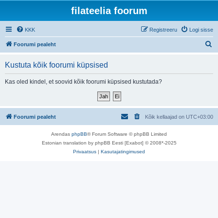
filateelia foorum
KKK
Registreeru
Logi sisse
O
Foorumi pealeht
t
Kustuta kõik foorumi küpsised
s
i
Kas oled kindel, et soovid kõik foorumi küpsised kustutada?
Foorumi pealeht
Kõik kellaajad on
UTC+03:00
Arendas
phpBB
® Forum Software © phpBB Limited
Estonian translation by phpBB Eesti [Exabot] © 2008*-2025
Privaatsus
|
Kasutajatingimused