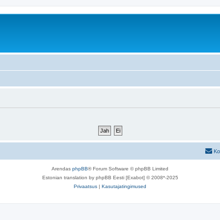
Ko
Arendas
phpBB
® Forum Software © phpBB Limited
Estonian translation by phpBB Eesti [Exabot] © 2008*-2025
Privaatsus
|
Kasutajatingimused