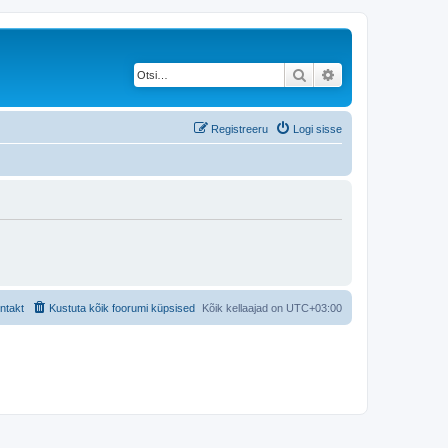
Otsi
Täiendatud otsing
Registreeru
Logi sisse
ntakt
Kustuta kõik foorumi küpsised
Kõik kellaajad on
UTC+03:00