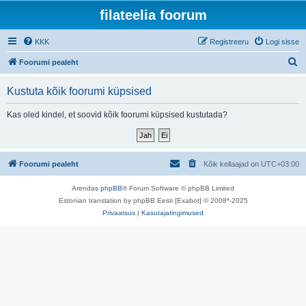
filateelia foorum
KKK
Registreeru
Logi sisse
O
Foorumi pealeht
t
Kustuta kõik foorumi küpsised
s
i
Kas oled kindel, et soovid kõik foorumi küpsised kustutada?
Foorumi pealeht
Kõik kellaajad on
UTC+03:00
Arendas
phpBB
® Forum Software © phpBB Limited
Estonian translation by phpBB Eesti [Exabot] © 2008*-2025
Privaatsus
|
Kasutajatingimused