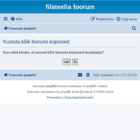
filateelia foorum
KKK
Registreeru
Logi sisse
O
Foorumi pealeht
t
Kustuta kõik foorumi küpsised
s
i
Kas oled kindel, et soovid kõik foorumi küpsised kustutada?
Foorumi pealeht
Kõik kellaajad on
UTC+03:00
Arendas
phpBB
® Forum Software © phpBB Limited
Estonian translation by phpBB Eesti [Exabot] © 2008*-2025
Privaatsus
|
Kasutajatingimused