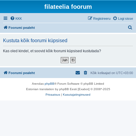
filateelia foorum
KKK
Registreeru
Logi sisse
O
Foorumi pealeht
t
Kustuta kõik foorumi küpsised
s
i
Kas oled kindel, et soovid kõik foorumi küpsised kustutada?
Foorumi pealeht
Kõik kellaajad on
UTC+03:00
Arendas
phpBB
® Forum Software © phpBB Limited
Estonian translation by phpBB Eesti [Exabot] © 2008*-2025
Privaatsus
|
Kasutajatingimused