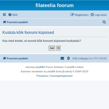
filateelia foorum
KKK
Registreeru
Logi sisse
O
Foorumi pealeht
t
Kustuta kõik foorumi küpsised
s
i
Kas oled kindel, et soovid kõik foorumi küpsised kustutada?
Foorumi pealeht
Kõik kellaajad on
UTC+03:00
Arendas
phpBB
® Forum Software © phpBB Limited
Estonian translation by phpBB Eesti [Exabot] © 2008*-2025
Privaatsus
|
Kasutajatingimused