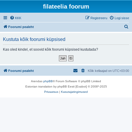
filateelia foorum
KKK
Registreeru
Logi sisse
O
Foorumi pealeht
t
Kustuta kõik foorumi küpsised
s
i
Kas oled kindel, et soovid kõik foorumi küpsised kustutada?
Foorumi pealeht
Kõik kellaajad on
UTC+03:00
Arendas
phpBB
® Forum Software © phpBB Limited
Estonian translation by phpBB Eesti [Exabot] © 2008*-2025
Privaatsus
|
Kasutajatingimused