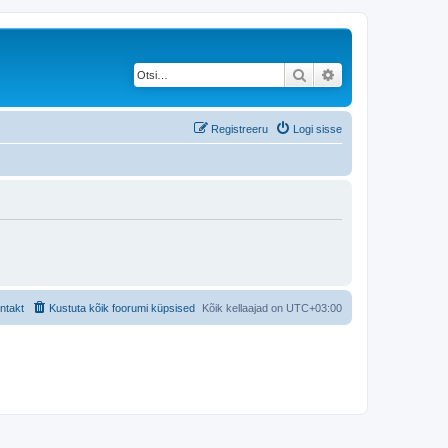
Otsi
Täiendatud otsing
Registreeru
Logi sisse
ntakt
Kustuta kõik foorumi küpsised
Kõik kellaajad on
UTC+03:00