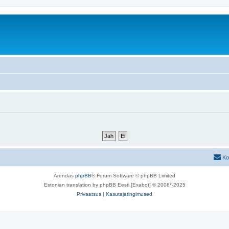
Ko
Arendas
phpBB
® Forum Software © phpBB Limited
Estonian translation by phpBB Eesti [Exabot] © 2008*-2025
Privaatsus
|
Kasutajatingimused